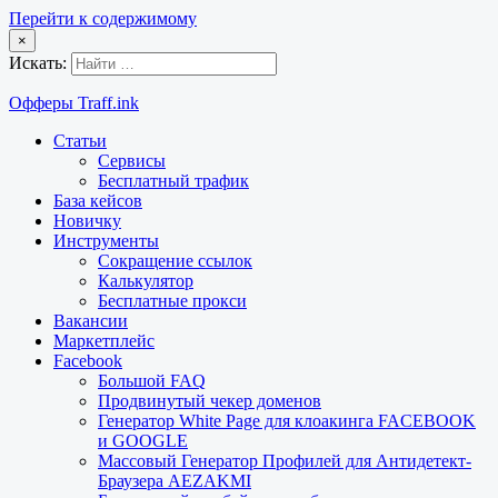
Перейти к содержимому
×
Искать:
Офферы Traff.ink
Статьи
Сервисы
Бесплатный трафик
База кейсов
Новичку
Инструменты
Сокращение ссылок
Калькулятор
Бесплатные прокси
Вакансии
Маркетплейс
Facebook
Большой FAQ
Продвинутый чекер доменов
Генератор White Page для клоакинга FACEBOOK
и GOOGLE
Массовый Генератор Профилей для Антидетект-
Браузера AEZAKMI