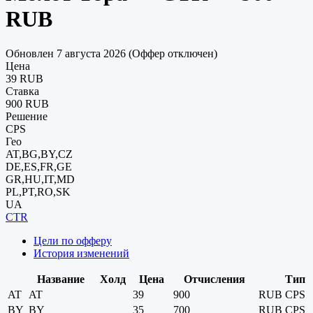
RUB
Обновлен 7 августа 2026 (Оффер отключен)
Цена
39 RUB
Ставка
900 RUB
Решение
CPS
Гео
AT,BG,BY,CZ
DE,ES,FR,GE
GR,HU,IT,MD
PL,PT,RO,SK
UA
CTR
Цели по офферу
История изменений
Название
Холд
Цена
Отчисления
Тип
AT
AT
39
900
RUB
CPS
BY
BY
35
700
RUB
CPS