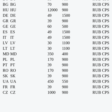
BG
BG
70
900
RUB
CPS
HU
HU
12000
900
RUB
CPS
DE
DE
49
1500
RUB
CPS
GR
GR
39
900
RUB
CPS
GE
GE
60
500
RUB
CPS
ES
ES
49
1500
RUB
CPS
IT
IT
49
1500
RUB
CPS
LV
LV
30
1100
RUB
CPS
LT
LT
30
1100
RUB
CPS
MD
MD
350
400
RUB
CPS
PL
PL
170
900
RUB
CPS
PT
PT
39
900
RUB
CPS
RO
RO
170
900
RUB
CPS
SK
SK
39
900
RUB
CPS
UA
UA
450
550
RUB
CPS
FR
FR
39
900
RUB
CPS
CZ
CZ
1000
900
RUB
CPS