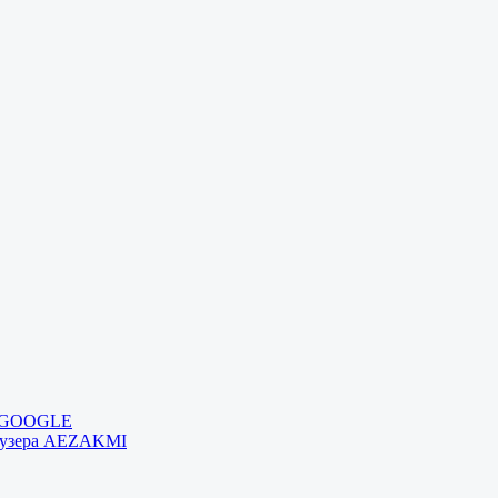
и GOOGLE
раузера AEZAKMI