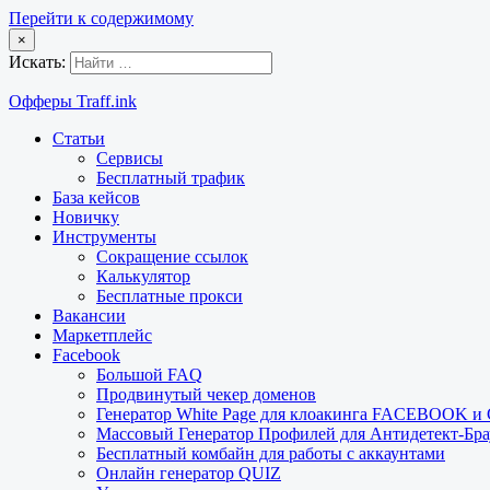
Перейти к содержимому
×
Искать:
Офферы Traff.ink
Статьи
Сервисы
Бесплатный трафик
База кейсов
Новичку
Инструменты
Сокращение ссылок
Калькулятор
Бесплатные прокси
Вакансии
Маркетплейс
Facebook
Большой FAQ
Продвинутый чекер доменов
Генератор White Page для клоакинга FACEBOOK 
Массовый Генератор Профилей для Антидетект-Б
Бесплатный комбайн для работы с аккаунтами
Онлайн генератор QUIZ