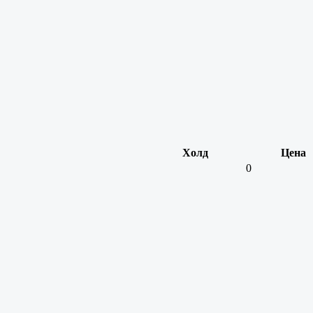
Холд
Цена
0