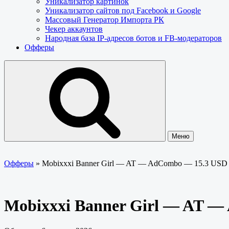
Уникализатор картинок
Уникализатор сайтов под Facebook и Google
Массовый Генератор Импорта РК
Чекер аккаунтов
Народная база IP-адресов ботов и FB-модераторов
Офферы
Меню
Офферы
»
Mobixxxi Banner Girl — AT — AdCombo — 15.3 USD
Mobixxxi Banner Girl — AT 