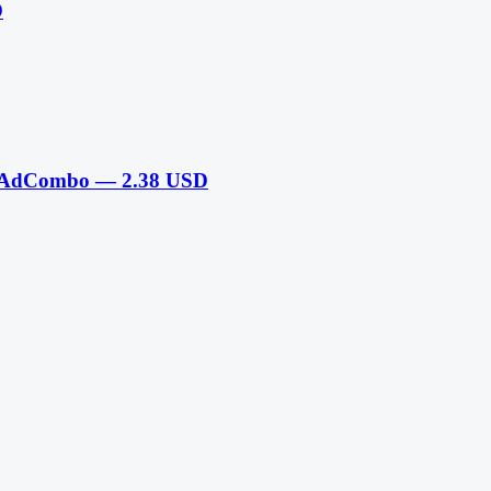
D
— AdCombo — 2.38 USD