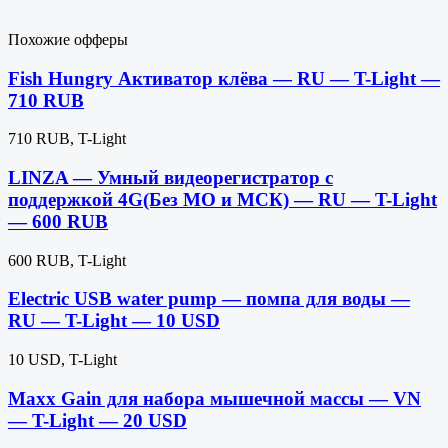
Похожие офферы
Fish Hungry Активатор клёва — RU — T-Light —
710 RUB
710 RUB, T-Light
LINZA — Умный видеорегистратор с
поддержкой 4G(Без МО и МСК) — RU — T-Light
— 600 RUB
600 RUB, T-Light
Electric USB water pump — помпа для воды —
RU — T-Light — 10 USD
10 USD, T-Light
Maxx Gain для набора мышечной массы — VN
— T-Light — 20 USD