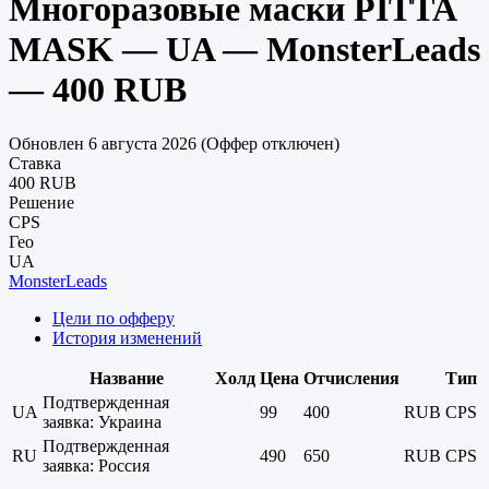
Многоразовые маски PITTA
MASK — UA — MonsterLeads
— 400 RUB
Обновлен 6 августа 2026 (Оффер отключен)
Ставка
400 RUB
Решение
CPS
Гео
UA
MonsterLeads
Цели по офферу
История изменений
Название
Холд
Цена
Отчисления
Тип
Подтвержденная
UA
99
400
RUB
CPS
заявка: Украина
Подтвержденная
RU
490
650
RUB
CPS
заявка: Россия