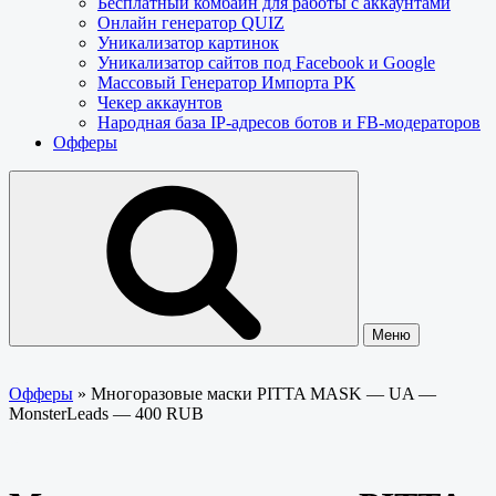
Бесплатный комбайн для работы с аккаунтами
Онлайн генератор QUIZ
Уникализатор картинок
Уникализатор сайтов под Facebook и Google
Массовый Генератор Импорта РК
Чекер аккаунтов
Народная база IP-адресов ботов и FB-модераторов
Офферы
Меню
Офферы
»
Многоразовые маски PITTA MASK — UA —
MonsterLeads — 400 RUB