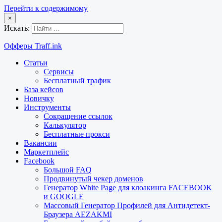
Перейти к содержимому
×
Искать:
Офферы Traff.ink
Статьи
Сервисы
Бесплатный трафик
База кейсов
Новичку
Инструменты
Сокращение ссылок
Калькулятор
Бесплатные прокси
Вакансии
Маркетплейс
Facebook
Большой FAQ
Продвинутый чекер доменов
Генератор White Page для клоакинга FACEBOOK
и GOOGLE
Массовый Генератор Профилей для Антидетект-
Браузера AEZAKMI