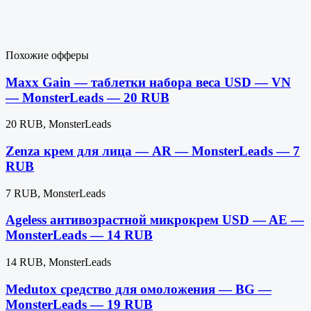
Похожие офферы
Maxx Gain — таблетки набора веса USD — VN
— MonsterLeads — 20 RUB
20 RUB, MonsterLeads
Zenza крем для лица — AR — MonsterLeads — 7
RUB
7 RUB, MonsterLeads
Ageless антивозрастной микрокрем USD — AE —
MonsterLeads — 14 RUB
14 RUB, MonsterLeads
Medutox средство для омоложения — BG —
MonsterLeads — 19 RUB