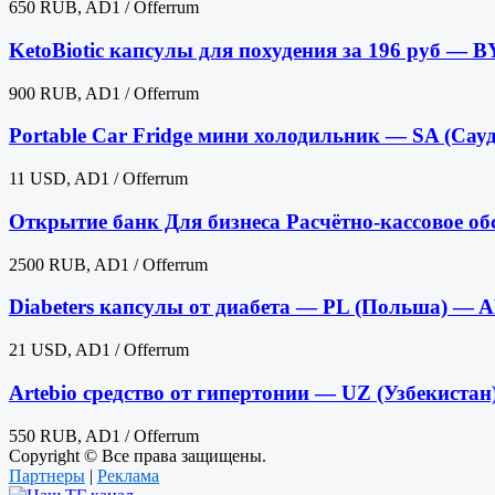
650 RUB, AD1 / Offerrum
KetoBiotic капсулы для похудения за 196 руб — 
900 RUB, AD1 / Offerrum
Portable Car Fridge мини холодильник — SA (Сау
11 USD, AD1 / Offerrum
Открытие банк Для бизнеса Расчётно-кассовое 
2500 RUB, AD1 / Offerrum
Diabeters капсулы от диабета — PL (Польша) — A
21 USD, AD1 / Offerrum
Artebio средство от гипертонии — UZ (Узбекиста
550 RUB, AD1 / Offerrum
Copyright © Все права защищены.
Партнеры
|
Реклама