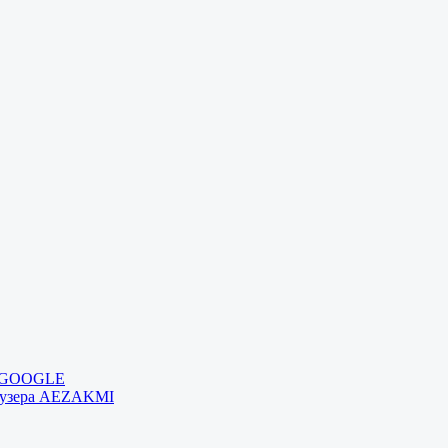
и GOOGLE
раузера AEZAKMI