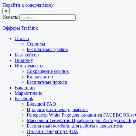
Перейти к содержимому
×
Искать:
Офферы Traff.ink
Статьи
Сервисы
Бесплатный трафик
База кейсов
Новичку
Инструменты
Сокращение ссылок
Калькулятор
Бесплатные прокси
Вакансии
Маркетплейс
Facebook
Большой FAQ
Продвинутый чекер доменов
Генератор White Page для клоакинга FACEBOOK 
Массовый Генератор Профилей для Антидетект-Б
Бесплатный комбайн для работы с аккаунтами
Онлайн генератор QUIZ