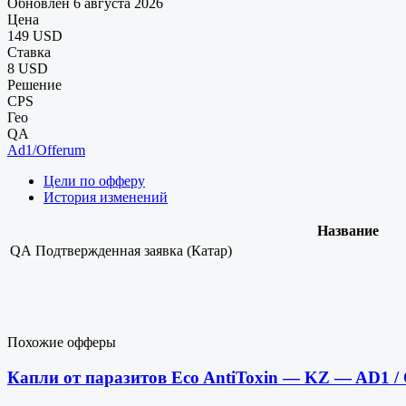
Обновлен 6 августа 2026
Цена
149 USD
Ставка
8 USD
Решение
CPS
Гео
QA
Ad1/Offerum
Цели по офферу
История изменений
Название
QA
Подтвержденная заявка (Катар)
Похожие офферы
Капли от паразитов Eco AntiToxin — KZ — AD1 /