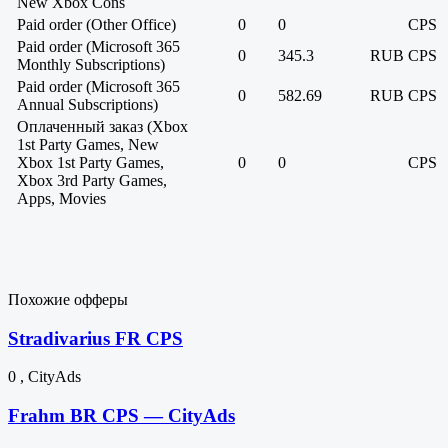
New Xbox Cons
Paid order (Other Office)
0
0
CPS
Paid order (Microsoft 365
0
345.3
RUB
CPS
Monthly Subscriptions)
Paid order (Microsoft 365
0
582.69
RUB
CPS
Annual Subscriptions)
Оплаченный заказ (Xbox
1st Party Games, New
Xbox 1st Party Games,
0
0
CPS
Xbox 3rd Party Games,
Apps, Movies
Похожие офферы
Stradivarius FR CPS
0 , CityAds
Frahm BR CPS — CityAds