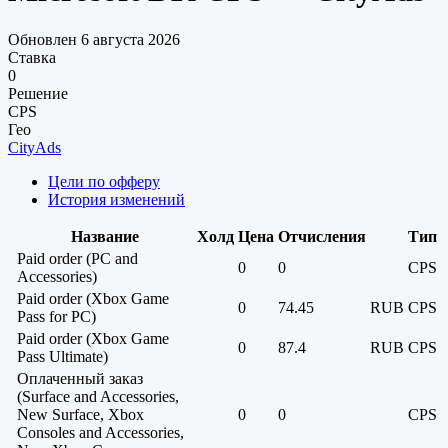
Обновлен 6 августа 2026
Ставка
0
Решение
CPS
Гео
CityAds
Цели по офферу
История изменений
Название
Холд
Цена
Отчисления
Тип
Paid order (PC and
0
0
CPS
Accessories)
Paid order (Xbox Game
0
74.45
RUB
CPS
Pass for PC)
Paid order (Xbox Game
0
87.4
RUB
CPS
Pass Ultimate)
Оплаченный заказ
(Surface and Accessories,
New Surface, Xbox
0
0
CPS
Consoles and Accessories,