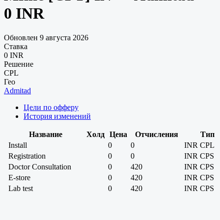
0 INR
Обновлен 9 августа 2026
Ставка
0 INR
Решение
CPL
Гео
Admitad
Цели по офферу
История изменений
Название
Холд
Цена
Отчисления
Тип
Install
0
0
INR
CPL
Registration
0
0
INR
CPS
Doctor Consultation
0
420
INR
CPS
E-store
0
420
INR
CPS
Lab test
0
420
INR
CPS