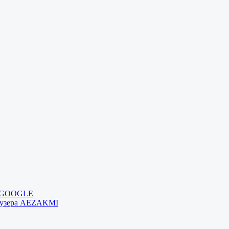
и GOOGLE
раузера AEZAKMI