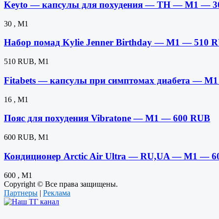
Keyto — капсулы для похудения — TH — M1 — 3
30 , M1
Набор помад Kylie Jenner Birthday — M1 — 510 
510 RUB, M1
Fitabets — капсулы при симптомах диабета — M1
16 , M1
Пояс для похудения Vibratone — M1 — 600 RUB
600 RUB, M1
Кондиционер Arctic Air Ultra — RU,UA — M1 — 6
600 , M1
Copyright © Все права защищены.
Партнеры
|
Реклама