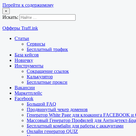
Перейти к содержимому
×
Искать:
Офферы Traff.ink
Статьи
Сервисы
Бесплатный трафик
База кейсов
Новичку
Инструменты
Сокращение ссылок
Калькулятор
Бесплатные прокси
Вакансии
Маркетплейс
Facebook
Большой FAQ
Продвинутый чекер доменов
Генератор White Page для клоакинга FACEBOOK 
Массовый Генератор Профилей для Антидетект-Б
Бесплатный комбайн для работы с аккаунтами
Онлайн генератор QUIZ