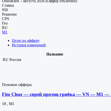
Обновлен 7 августа 2026 (Оффер отключен)
Ставка
950
Решение
CPS
Гео
RU
M1
Цели по офферу
История изменений
Название
RU
Россия
Похожие офферы
Fito Clear — спрей против грибка — VN — M1 — 
18 , M1