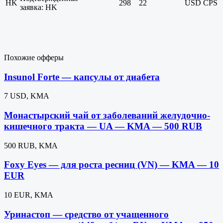
HK
298
22
USD
CPS
заявка: HK
Похожие офферы
Insunol Forte — капсулы от диабета
7 USD, KMA
Монастырский чай от заболеваний желудочно-
кишечного тракта — UA — KMA — 500 RUB
500 RUB, KMA
Foxy Eyes — для роста ресниц (VN) — KMA — 10
EUR
10 EUR, KMA
Уринастоп — средство от учащенного