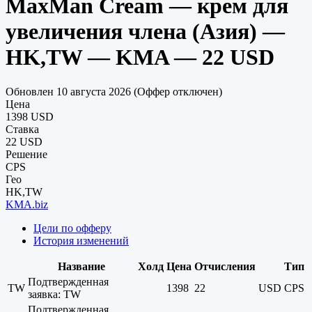
MaxMan Cream — крем для
увеличения члена (Азия) —
HK,TW — KMA — 22 USD
Обновлен 10 августа 2026 (Оффер отключен)
Цена
1398 USD
Ставка
22 USD
Решение
CPS
Гео
HK,TW
KMA.biz
Цели по офферу
История изменений
Название
Холд
Цена
Отчисления
Тип
Подтвержденная
TW
1398
22
USD
CPS
заявка: TW
Подтвержденная