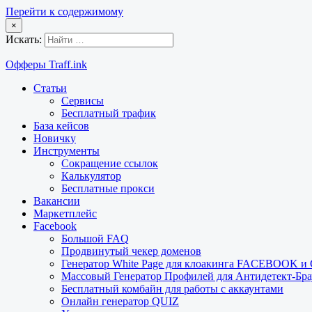
Перейти к содержимому
×
Искать:
Офферы Traff.ink
Статьи
Сервисы
Бесплатный трафик
База кейсов
Новичку
Инструменты
Сокращение ссылок
Калькулятор
Бесплатные прокси
Вакансии
Маркетплейс
Facebook
Большой FAQ
Продвинутый чекер доменов
Генератор White Page для клоакинга FACEBOOK 
Массовый Генератор Профилей для Антидетект-Б
Бесплатный комбайн для работы с аккаунтами
Онлайн генератор QUIZ