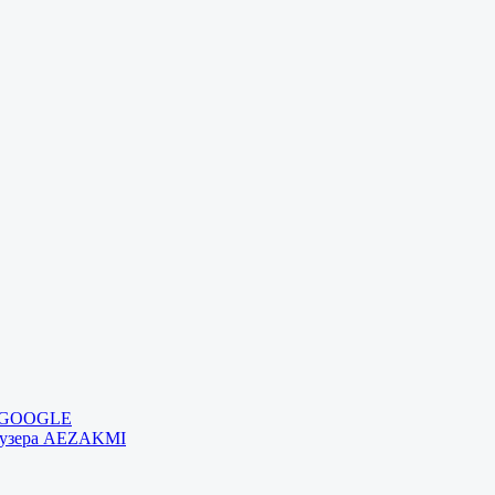
и GOOGLE
раузера AEZAKMI