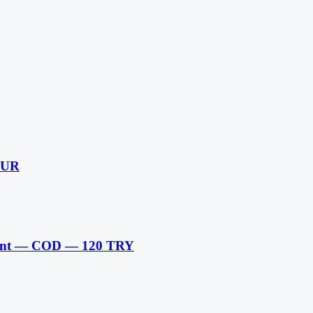
EUR
ement — COD — 120 TRY