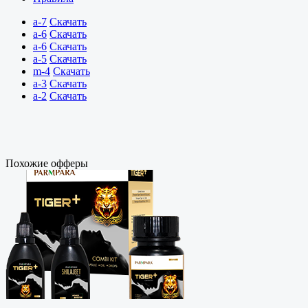
a-7
Скачать
a-6
Скачать
a-6
Скачать
a-5
Скачать
m-4
Скачать
a-3
Скачать
a-2
Скачать
Похожие офферы