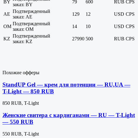
BY
79
600
RUB
CPS
заказ: BY
Подтвержденный
AE
129
12
USD
CPS
заказ: AE
Подтвержденный
OM
14
10
USD
CPS
заказ: OM
Подтвержденный
KZ
27990
500
RUB
CPS
заказ: KZ
Похожие офферы
StandUP Gel — крем для потенции — RU,UA —
T-Light — 850 RUB
850 RUB, T-Light
Женские свитера с кардиганами — RU — T-Light
— 550 RUB
550 RUB, T-Light