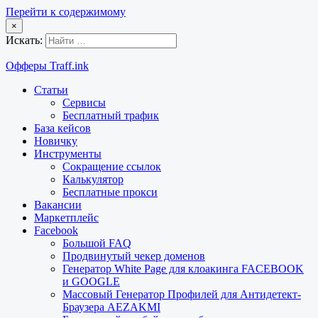
Перейти к содержимому
×
Искать:
Офферы Traff.ink
Статьи
Сервисы
Бесплатный трафик
База кейсов
Новичку
Инструменты
Сокращение ссылок
Калькулятор
Бесплатные прокси
Вакансии
Маркетплейс
Facebook
Большой FAQ
Продвинутый чекер доменов
Генератор White Page для клоакинга FACEBOOK
и GOOGLE
Массовый Генератор Профилей для Антидетект-
Браузера AEZAKMI