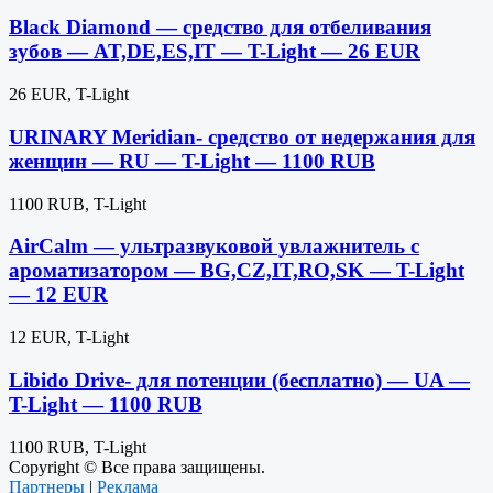
Black Diamond — средство для отбеливания
зубов — AT,DE,ES,IT — T-Light — 26 EUR
26 EUR, T-Light
URINARY Meridian- средство от недержания для
женщин — RU — T-Light — 1100 RUB
1100 RUB, T-Light
AirCalm — ультразвуковой увлажнитель с
ароматизатором — BG,CZ,IT,RO,SK — T-Light
— 12 EUR
12 EUR, T-Light
Libido Drive- для потенции (бесплатно) — UA —
T-Light — 1100 RUB
1100 RUB, T-Light
Copyright © Все права защищены.
Партнеры
|
Реклама