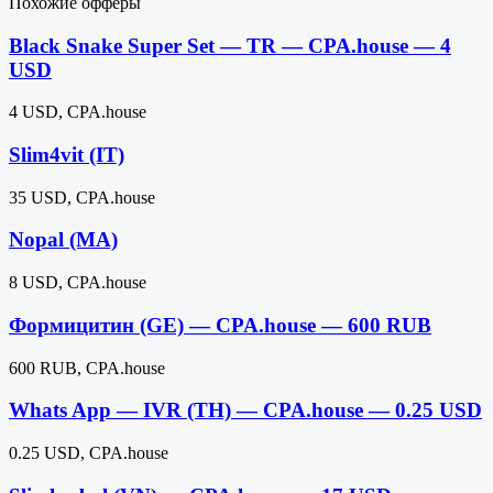
Похожие офферы
Black Snake Super Set — TR — CPA.house — 4
USD
4 USD, CPA.house
Slim4vit (IT)
35 USD, CPA.house
Nopal (MA)
8 USD, CPA.house
Формицитин (GE) — CPA.house — 600 RUB
600 RUB, CPA.house
Whats App — IVR (TH) — CPA.house — 0.25 USD
0.25 USD, CPA.house