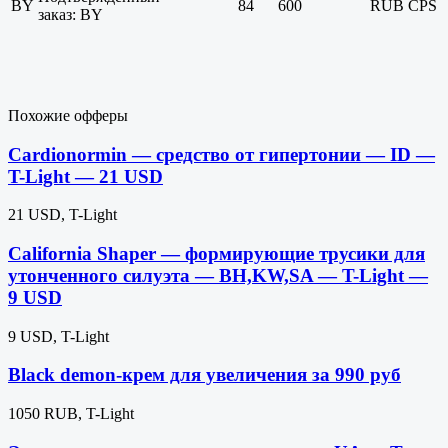
BY
84
600
RUB
CPS
заказ: BY
Похожие офферы
Cardionormin — средство от гипертонии — ID —
T-Light — 21 USD
21 USD, T-Light
California Shaper — формирующие трусики для
утонченного силуэта — BH,KW,SA — T-Light —
9 USD
9 USD, T-Light
Black demon-крем для увеличения за 990 руб
1050 RUB, T-Light