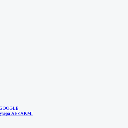
и GOOGLE
раузера AEZAKMI