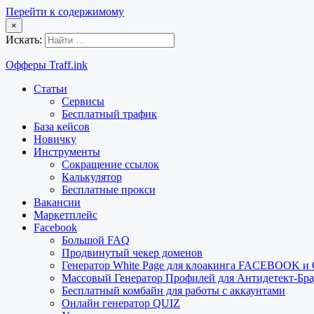
Перейти к содержимому
×
Искать:
Офферы Traff.ink
Статьи
Сервисы
Бесплатный трафик
База кейсов
Новичку
Инструменты
Сокращение ссылок
Калькулятор
Бесплатные прокси
Вакансии
Маркетплейс
Facebook
Большой FAQ
Продвинутый чекер доменов
Генератор White Page для клоакинга FACEBOOK 
Массовый Генератор Профилей для Антидетект-Б
Бесплатный комбайн для работы с аккаунтами
Онлайн генератор QUIZ