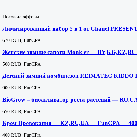
Похожие офферы
Лимитированный набор 5 в 1 от Chanel PRESE
670 RUB, FunCPA
Женские зимние сапоги Monkler — BY,KG,KZ,R
500 RUB, FunCPA
Детский зимний комбинезон REIMATEC KIDDO
600 RUB, FunCPA
BioGrow – биоактиватор роста растений — RU,
650 RUB, FunCPA
Крем Провокация — KZ,RU,UA — FunCPA — 40
400 RUB, FunCPA