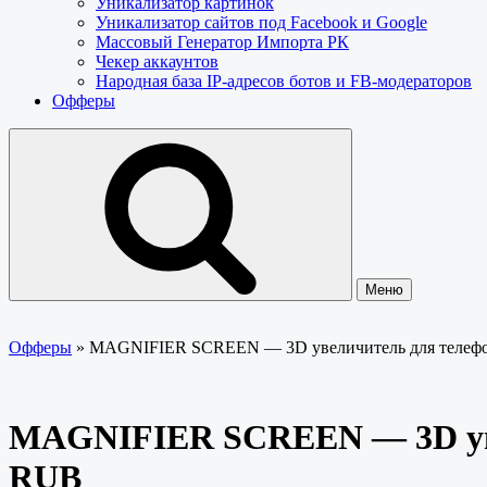
Уникализатор картинок
Уникализатор сайтов под Facebook и Google
Массовый Генератор Импорта РК
Чекер аккаунтов
Народная база IP-адресов ботов и FB-модераторов
Офферы
Меню
Офферы
»
MAGNIFIER SCREEN — 3D увеличитель для теле
MAGNIFIER SCREEN — 3D ув
RUB