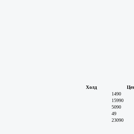
Холд
Це
1490
15990
5090
49
23090