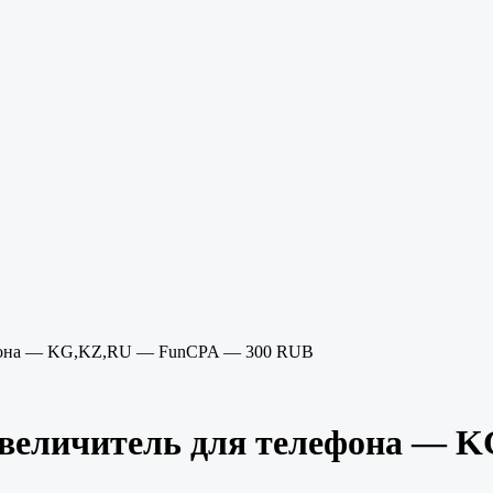
фона — KG,KZ,RU — FunCPA — 300 RUB
еличитель для телефона — K