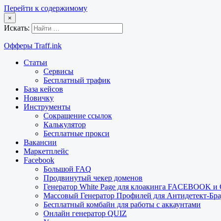
Перейти к содержимому
×
Искать:
Офферы Traff.ink
Статьи
Сервисы
Бесплатный трафик
База кейсов
Новичку
Инструменты
Сокращение ссылок
Калькулятор
Бесплатные прокси
Вакансии
Маркетплейс
Facebook
Большой FAQ
Продвинутый чекер доменов
Генератор White Page для клоакинга FACEBOOK 
Массовый Генератор Профилей для Антидетект-Б
Бесплатный комбайн для работы с аккаунтами
Онлайн генератор QUIZ