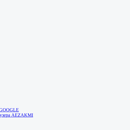
и GOOGLE
раузера AEZAKMI