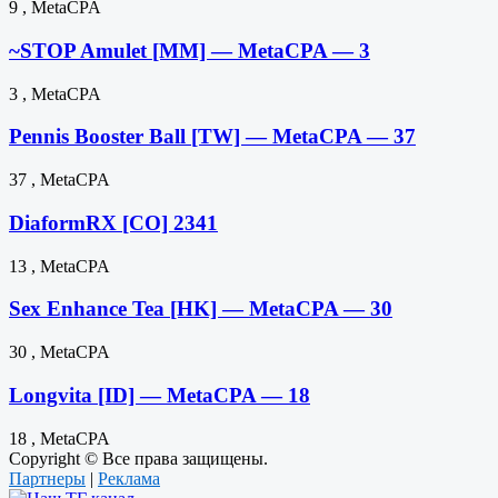
9 , MetaCPA
~STOP Amulet [MM] — MetaCPA — 3
3 , MetaCPA
Pennis Booster Ball [TW] — MetaCPA — 37
37 , MetaCPA
DiaformRX [CO] 2341
13 , MetaCPA
Sex Enhance Tea [HK] — MetaCPA — 30
30 , MetaCPA
Longvita [ID] — MetaCPA — 18
18 , MetaCPA
Copyright © Все права защищены.
Партнеры
|
Реклама