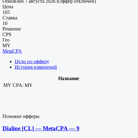
Обновлен 7 августа 2026 (Оффер отключен)
Цена
165
Ставка
10
Решение
CPS
Гео
MY
MetaCPA
Цели по офферу
История изменений
Название
MY
CPA: MY
Похожие офферы
Dialine [CL] — MetaCPA — 9