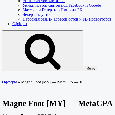
Уникализатор картинок
Уникализатор сайтов под Facebook и Google
Массовый Генератор Импорта РК
Чекер аккаунтов
Народная база IP-адресов ботов и FB-модераторов
Офферы
Меню
Офферы
»
Magne Foot [MY] — MetaCPA — 10
Magne Foot [MY] — MetaCPA