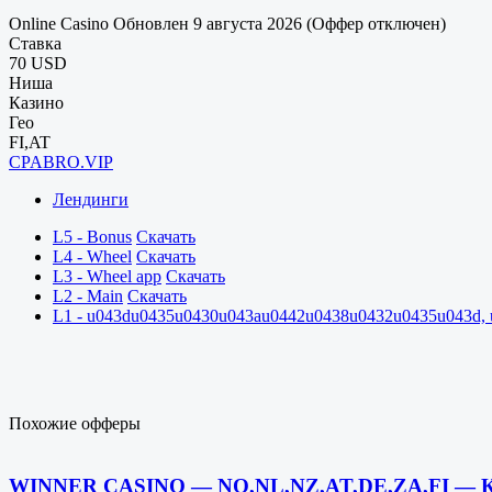
Online Casino
Обновлен 9 августа 2026 (Оффер отключен)
Ставка
70 USD
Ниша
Казино
Гео
FI,AT
CPABRO.VIP
Лендинги
L5 - Bonus
Скачать
L4 - Wheel
Скачать
L3 - Wheel app
Скачать
L2 - Main
Скачать
L1 - u043du0435u0430u043au0442u0438u0432u0435u043d,
Похожие офферы
WINNER CASINO — NO,NL,NZ,AT,DE,ZA,FI — К