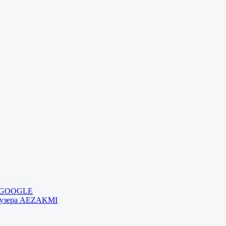
и GOOGLE
раузера AEZAKMI