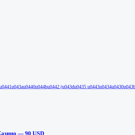
 u0441u043au0440u044bu0442 (u043du0435 u0443u0434u0430u043b
азино — 90 USD