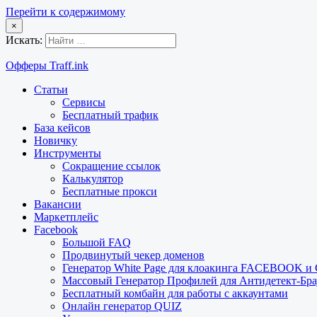
Перейти к содержимому
×
Искать:
Офферы Traff.ink
Статьи
Сервисы
Бесплатный трафик
База кейсов
Новичку
Инструменты
Сокращение ссылок
Калькулятор
Бесплатные прокси
Вакансии
Маркетплейс
Facebook
Большой FAQ
Продвинутый чекер доменов
Генератор White Page для клоакинга FACEBOOK 
Массовый Генератор Профилей для Антидетект-Б
Бесплатный комбайн для работы с аккаунтами
Онлайн генератор QUIZ