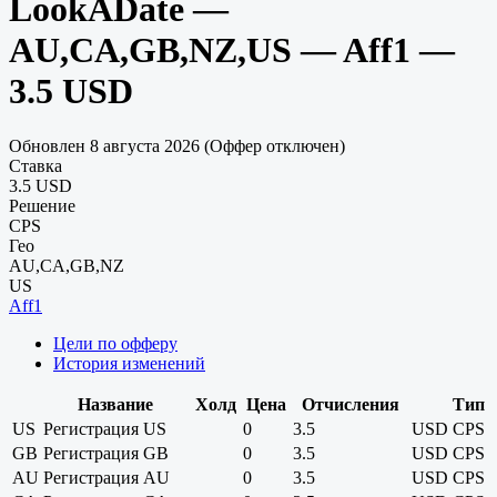
LookADate —
AU,CA,GB,NZ,US — Aff1 —
3.5 USD
Обновлен 8 августа 2026 (Оффер отключен)
Ставка
3.5 USD
Решение
CPS
Гео
AU,CA,GB,NZ
US
Aff1
Цели по офферу
История изменений
Название
Холд
Цена
Отчисления
Тип
US
Регистрация US
0
3.5
USD
CPS
GB
Регистрация GB
0
3.5
USD
CPS
AU
Регистрация AU
0
3.5
USD
CPS