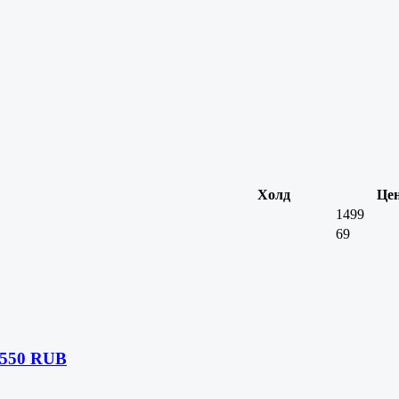
Холд
Це
1499
69
 550 RUB