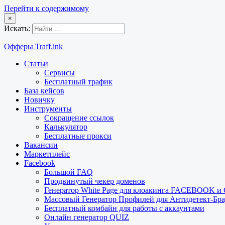
Перейти к содержимому
×
Искать:
Офферы Traff.ink
Статьи
Сервисы
Бесплатный трафик
База кейсов
Новичку
Инструменты
Сокращение ссылок
Калькулятор
Бесплатные прокси
Вакансии
Маркетплейс
Facebook
Большой FAQ
Продвинутый чекер доменов
Генератор White Page для клоакинга FACEBOOK 
Массовый Генератор Профилей для Антидетект-Б
Бесплатный комбайн для работы с аккаунтами
Онлайн генератор QUIZ