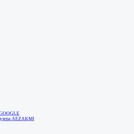
и GOOGLE
раузера AEZAKMI