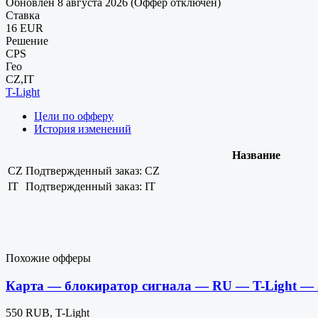
Обновлен 8 августа 2026 (Оффер отключен)
Ставка
16 EUR
Решение
CPS
Гео
CZ,IT
T-Light
Цели по офферу
История изменений
Название
CZ
Подтвержденный заказ: CZ
IT
Подтвержденный заказ: IT
Похожие офферы
Карта — блокиратор сигнала — RU — T-Light —
550 RUB, T-Light