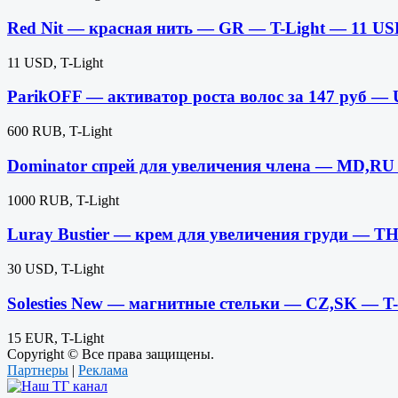
Red Nit — красная нить — GR — T-Light — 11 U
11 USD, T-Light
ParikOFF — активатор роста волос за 147 руб —
600 RUB, T-Light
Dominator спрей для увеличения члена — MD,RU
1000 RUB, T-Light
Luray Bustier — крем для увеличения груди — T
30 USD, T-Light
Solesties New — магнитные стельки — CZ,SK — T
15 EUR, T-Light
Copyright © Все права защищены.
Партнеры
|
Реклама