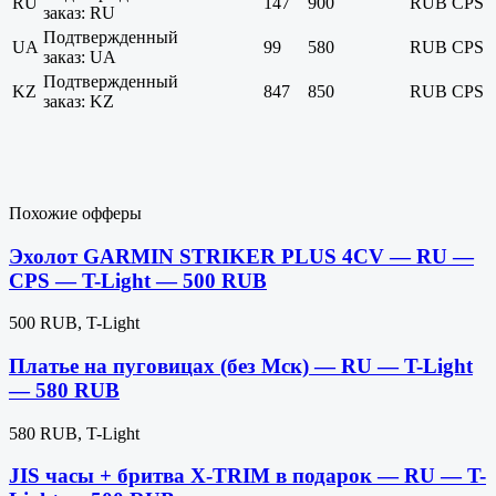
RU
147
900
RUB
CPS
заказ: RU
Подтвержденный
UA
99
580
RUB
CPS
заказ: UA
Подтвержденный
KZ
847
850
RUB
CPS
заказ: KZ
Похожие офферы
Эхолот GARMIN STRIKER PLUS 4CV — RU —
CPS — T-Light — 500 RUB
500 RUB, T-Light
Платье на пуговицах (без Мск) — RU — T-Light
— 580 RUB
580 RUB, T-Light
JIS часы + бритва X-TRIM в подарок — RU — T-