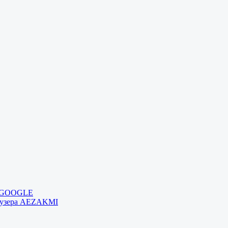
и GOOGLE
раузера AEZAKMI