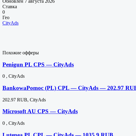
Обновлен 7 августа 2026
Ставка
0
Гео
CityAds
Похожие офферы
Penigun PL CPS — CityAds
0 , CityAds
BankowaPomoc (PL) CPL — CityAds — 202.97 RU
202.97 RUB, CityAds
Microsoft AU CPS — CityAds
0 , CityAds
Lutenea PL CPL — CityAds — 1035.9 RUB