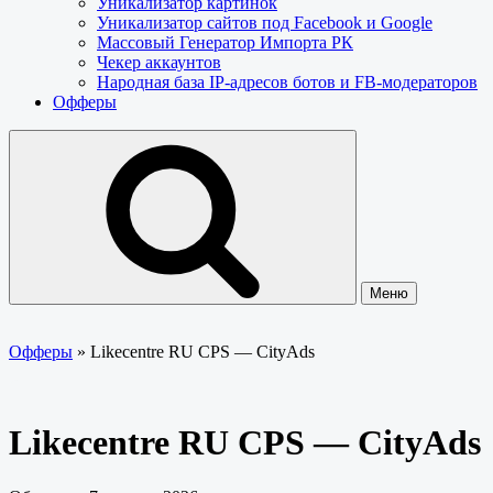
Уникализатор картинок
Уникализатор сайтов под Facebook и Google
Массовый Генератор Импорта РК
Чекер аккаунтов
Народная база IP-адресов ботов и FB-модераторов
Офферы
Меню
Офферы
»
Likecentre RU CPS — CityAds
Likecentre RU CPS — CityAds