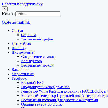
Перейти к содержимому
×
Искать:
Офферы Traff.ink
Статьи
Сервисы
Бесплатный трафик
База кейсов
Новичку
Инструменты
Сокращение ссылок
Калькулятор
Бесплатные прокси
Вакансии
Маркетплейс
Facebook
Большой FAQ
Продвинутый чекер доменов
Генератор White Page для клоакинга FACEBOOK 
Массовый Генератор Профилей для Антидетект-Б
Бесплатный комбайн для работы с аккаунтами
Онлайн генератор QUIZ