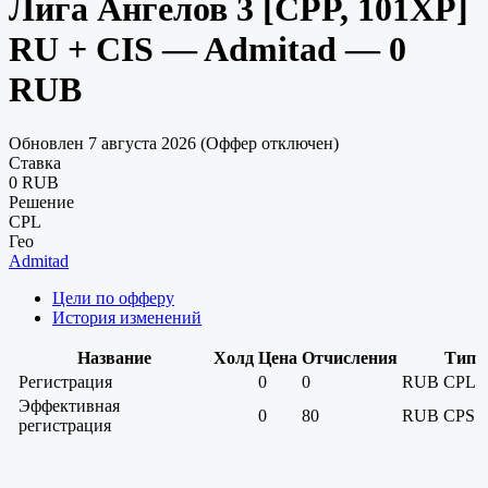
Лига Ангелов 3 [CPP, 101XP]
RU + CIS — Admitad — 0
RUB
Обновлен 7 августа 2026 (Оффер отключен)
Ставка
0 RUB
Решение
CPL
Гео
Admitad
Цели по офферу
История изменений
Название
Холд
Цена
Отчисления
Тип
Регистрация
0
0
RUB
CPL
Эффективная
0
80
RUB
CPS
регистрация