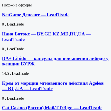
Похожие офферы
NetGame Депозит — LeadTrade
0 , LeadTrade
Нано Ботокс — BY,GE,KZ,MD,RU,UA —
LeadTrade
0 , LeadTrade
DA+ Libido — капсулы для повышения либидо у
женщин БУРЖ
14.5 , LeadTrade
Крем от морщин мгновенного действия Ageless
— RU,UA — LeadTrade
0 , LeadTrade
Cat Casino (Россия) Mail/TT/Bigo — LeadTrade