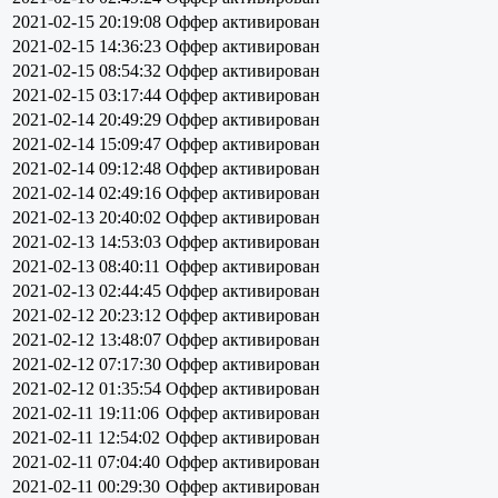
2021-02-15 20:19:08
Оффер активирован
2021-02-15 14:36:23
Оффер активирован
2021-02-15 08:54:32
Оффер активирован
2021-02-15 03:17:44
Оффер активирован
2021-02-14 20:49:29
Оффер активирован
2021-02-14 15:09:47
Оффер активирован
2021-02-14 09:12:48
Оффер активирован
2021-02-14 02:49:16
Оффер активирован
2021-02-13 20:40:02
Оффер активирован
2021-02-13 14:53:03
Оффер активирован
2021-02-13 08:40:11
Оффер активирован
2021-02-13 02:44:45
Оффер активирован
2021-02-12 20:23:12
Оффер активирован
2021-02-12 13:48:07
Оффер активирован
2021-02-12 07:17:30
Оффер активирован
2021-02-12 01:35:54
Оффер активирован
2021-02-11 19:11:06
Оффер активирован
2021-02-11 12:54:02
Оффер активирован
2021-02-11 07:04:40
Оффер активирован
2021-02-11 00:29:30
Оффер активирован