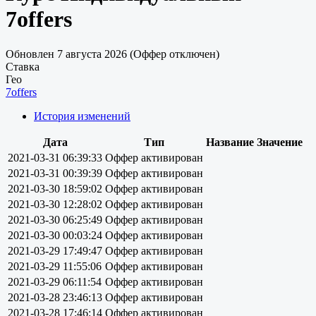
7offers
Обновлен 7 августа 2026 (Оффер отключен)
Ставка
Гео
7offers
История изменений
Дата
Тип
Название
Значение
2021-03-31 06:39:33
Оффер активирован
2021-03-31 00:39:39
Оффер активирован
2021-03-30 18:59:02
Оффер активирован
2021-03-30 12:28:02
Оффер активирован
2021-03-30 06:25:49
Оффер активирован
2021-03-30 00:03:24
Оффер активирован
2021-03-29 17:49:47
Оффер активирован
2021-03-29 11:55:06
Оффер активирован
2021-03-29 06:11:54
Оффер активирован
2021-03-28 23:46:13
Оффер активирован
2021-03-28 17:46:14
Оффер активирован