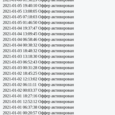
2021-01-05 19:40:10
Оффер активирован
2021-01-05 13:08:05
Оффер активирован
2021-01-05 07:18:03
Оффер активирован
2021-01-05 01:46:50
Оффер активирован
2021-01-04 19:37:47
Оффер активирован
2021-01-04 13:09:45
Оффер активирован
2021-01-04 06:58:46
Оффер активирован
2021-01-04 00:38:32
Оффер активирован
2021-01-03 18:48:32
Оффер активирован
2021-01-03 13:18:30
Оффер активирован
2021-01-03 06:52:43
Оффер активирован
2021-01-03 00:31:28
Оффер активирован
2021-01-02 18:45:25
Оффер активирован
2021-01-02 12:13:02
Оффер активирован
2021-01-02 06:11:11
Оффер активирован
2021-01-02 00:03:37
Оффер активирован
2021-01-01 18:27:16
Оффер активирован
2021-01-01 12:52:12
Оффер активирован
2021-01-01 06:37:38
Оффер активирован
2021-01-01 00:20:57
Оффер активирован