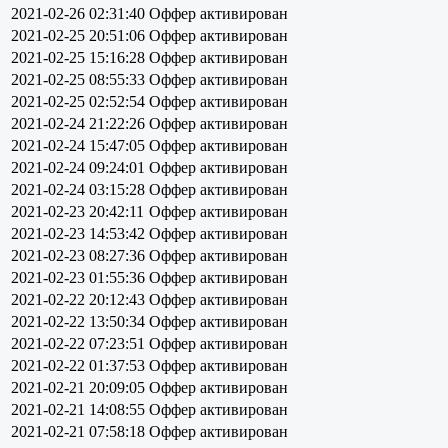
2021-02-26 02:31:40
Оффер активирован
2021-02-25 20:51:06
Оффер активирован
2021-02-25 15:16:28
Оффер активирован
2021-02-25 08:55:33
Оффер активирован
2021-02-25 02:52:54
Оффер активирован
2021-02-24 21:22:26
Оффер активирован
2021-02-24 15:47:05
Оффер активирован
2021-02-24 09:24:01
Оффер активирован
2021-02-24 03:15:28
Оффер активирован
2021-02-23 20:42:11
Оффер активирован
2021-02-23 14:53:42
Оффер активирован
2021-02-23 08:27:36
Оффер активирован
2021-02-23 01:55:36
Оффер активирован
2021-02-22 20:12:43
Оффер активирован
2021-02-22 13:50:34
Оффер активирован
2021-02-22 07:23:51
Оффер активирован
2021-02-22 01:37:53
Оффер активирован
2021-02-21 20:09:05
Оффер активирован
2021-02-21 14:08:55
Оффер активирован
2021-02-21 07:58:18
Оффер активирован