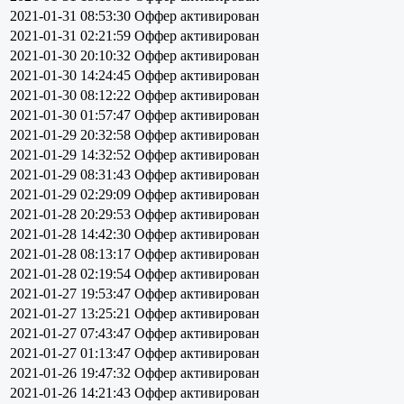
2021-01-31 08:53:30
Оффер активирован
2021-01-31 02:21:59
Оффер активирован
2021-01-30 20:10:32
Оффер активирован
2021-01-30 14:24:45
Оффер активирован
2021-01-30 08:12:22
Оффер активирован
2021-01-30 01:57:47
Оффер активирован
2021-01-29 20:32:58
Оффер активирован
2021-01-29 14:32:52
Оффер активирован
2021-01-29 08:31:43
Оффер активирован
2021-01-29 02:29:09
Оффер активирован
2021-01-28 20:29:53
Оффер активирован
2021-01-28 14:42:30
Оффер активирован
2021-01-28 08:13:17
Оффер активирован
2021-01-28 02:19:54
Оффер активирован
2021-01-27 19:53:47
Оффер активирован
2021-01-27 13:25:21
Оффер активирован
2021-01-27 07:43:47
Оффер активирован
2021-01-27 01:13:47
Оффер активирован
2021-01-26 19:47:32
Оффер активирован
2021-01-26 14:21:43
Оффер активирован