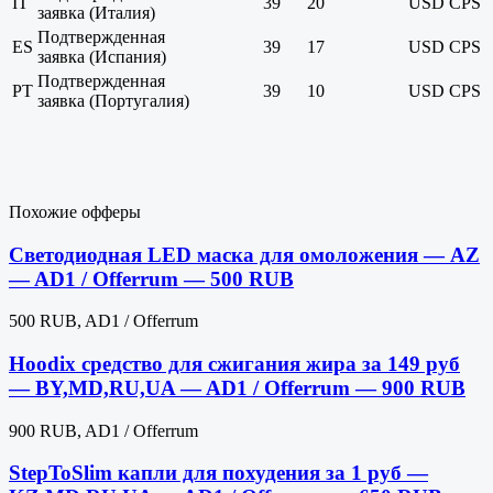
IT
39
20
USD
CPS
заявка (Италия)
Подтвержденная
ES
39
17
USD
CPS
заявка (Испания)
Подтвержденная
PT
39
10
USD
CPS
заявка (Португалия)
Похожие офферы
Светодиодная LED маска для омоложения — AZ
— AD1 / Offerrum — 500 RUB
500 RUB, AD1 / Offerrum
Hoodix средство для сжигания жира за 149 руб
— BY,MD,RU,UA — AD1 / Offerrum — 900 RUB
900 RUB, AD1 / Offerrum
StepToSlim капли для похудения за 1 руб —