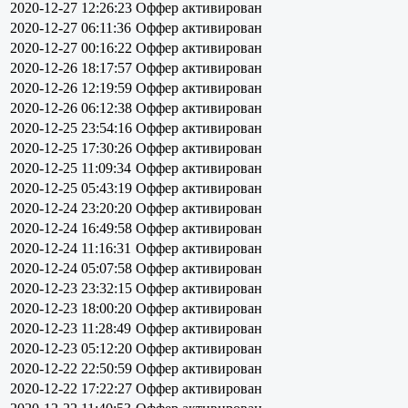
2020-12-27 12:26:23
Оффер активирован
2020-12-27 06:11:36
Оффер активирован
2020-12-27 00:16:22
Оффер активирован
2020-12-26 18:17:57
Оффер активирован
2020-12-26 12:19:59
Оффер активирован
2020-12-26 06:12:38
Оффер активирован
2020-12-25 23:54:16
Оффер активирован
2020-12-25 17:30:26
Оффер активирован
2020-12-25 11:09:34
Оффер активирован
2020-12-25 05:43:19
Оффер активирован
2020-12-24 23:20:20
Оффер активирован
2020-12-24 16:49:58
Оффер активирован
2020-12-24 11:16:31
Оффер активирован
2020-12-24 05:07:58
Оффер активирован
2020-12-23 23:32:15
Оффер активирован
2020-12-23 18:00:20
Оффер активирован
2020-12-23 11:28:49
Оффер активирован
2020-12-23 05:12:20
Оффер активирован
2020-12-22 22:50:59
Оффер активирован
2020-12-22 17:22:27
Оффер активирован