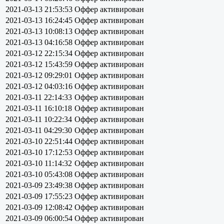
2021-03-13 21:53:53
Оффер активирован
2021-03-13 16:24:45
Оффер активирован
2021-03-13 10:08:13
Оффер активирован
2021-03-13 04:16:58
Оффер активирован
2021-03-12 22:15:34
Оффер активирован
2021-03-12 15:43:59
Оффер активирован
2021-03-12 09:29:01
Оффер активирован
2021-03-12 04:03:16
Оффер активирован
2021-03-11 22:14:33
Оффер активирован
2021-03-11 16:10:18
Оффер активирован
2021-03-11 10:22:34
Оффер активирован
2021-03-11 04:29:30
Оффер активирован
2021-03-10 22:51:44
Оффер активирован
2021-03-10 17:12:53
Оффер активирован
2021-03-10 11:14:32
Оффер активирован
2021-03-10 05:43:08
Оффер активирован
2021-03-09 23:49:38
Оффер активирован
2021-03-09 17:55:23
Оффер активирован
2021-03-09 12:08:42
Оффер активирован
2021-03-09 06:00:54
Оффер активирован