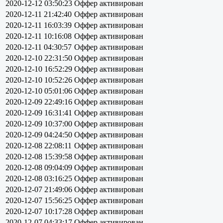
2020-12-12 03:50:23
Оффер активирован
2020-12-11 21:42:40
Оффер активирован
2020-12-11 16:03:39
Оффер активирован
2020-12-11 10:16:08
Оффер активирован
2020-12-11 04:30:57
Оффер активирован
2020-12-10 22:31:50
Оффер активирован
2020-12-10 16:52:29
Оффер активирован
2020-12-10 10:52:26
Оффер активирован
2020-12-10 05:01:06
Оффер активирован
2020-12-09 22:49:16
Оффер активирован
2020-12-09 16:31:41
Оффер активирован
2020-12-09 10:37:00
Оффер активирован
2020-12-09 04:24:50
Оффер активирован
2020-12-08 22:08:11
Оффер активирован
2020-12-08 15:39:58
Оффер активирован
2020-12-08 09:04:09
Оффер активирован
2020-12-08 03:16:25
Оффер активирован
2020-12-07 21:49:06
Оффер активирован
2020-12-07 15:56:25
Оффер активирован
2020-12-07 10:17:28
Оффер активирован
2020-12-07 04:33:17
Оффер активирован