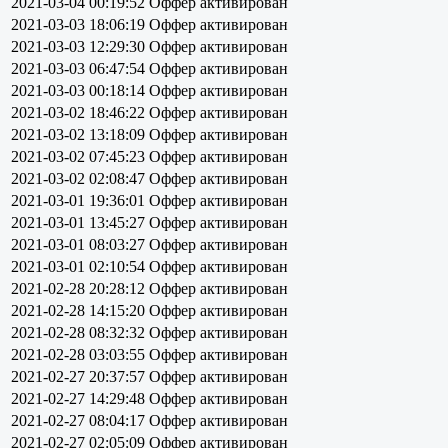
2021-03-04 00:19:52
Оффер активирован
2021-03-03 18:06:19
Оффер активирован
2021-03-03 12:29:30
Оффер активирован
2021-03-03 06:47:54
Оффер активирован
2021-03-03 00:18:14
Оффер активирован
2021-03-02 18:46:22
Оффер активирован
2021-03-02 13:18:09
Оффер активирован
2021-03-02 07:45:23
Оффер активирован
2021-03-02 02:08:47
Оффер активирован
2021-03-01 19:36:01
Оффер активирован
2021-03-01 13:45:27
Оффер активирован
2021-03-01 08:03:27
Оффер активирован
2021-03-01 02:10:54
Оффер активирован
2021-02-28 20:28:12
Оффер активирован
2021-02-28 14:15:20
Оффер активирован
2021-02-28 08:32:32
Оффер активирован
2021-02-28 03:03:55
Оффер активирован
2021-02-27 20:37:57
Оффер активирован
2021-02-27 14:29:48
Оффер активирован
2021-02-27 08:04:17
Оффер активирован
2021-02-27 02:05:09
Оффер активирован