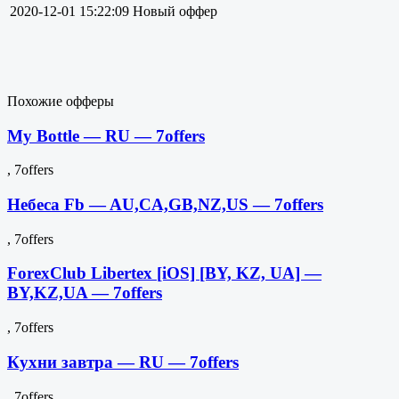
2020-12-01 15:22:09
Новый оффер
Похожие офферы
My Bottle — RU — 7offers
, 7offers
Небеса Fb — AU,CA,GB,NZ,US — 7offers
, 7offers
ForexClub Libertex [iOS] [BY, KZ, UA] —
BY,KZ,UA — 7offers
, 7offers
Кухни завтра — RU — 7offers
, 7offers