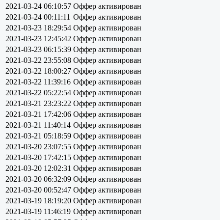
2021-03-24 06:10:57
Оффер активирован
2021-03-24 00:11:11
Оффер активирован
2021-03-23 18:29:54
Оффер активирован
2021-03-23 12:45:42
Оффер активирован
2021-03-23 06:15:39
Оффер активирован
2021-03-22 23:55:08
Оффер активирован
2021-03-22 18:00:27
Оффер активирован
2021-03-22 11:39:16
Оффер активирован
2021-03-22 05:22:54
Оффер активирован
2021-03-21 23:23:22
Оффер активирован
2021-03-21 17:42:06
Оффер активирован
2021-03-21 11:40:14
Оффер активирован
2021-03-21 05:18:59
Оффер активирован
2021-03-20 23:07:55
Оффер активирован
2021-03-20 17:42:15
Оффер активирован
2021-03-20 12:02:31
Оффер активирован
2021-03-20 06:32:09
Оффер активирован
2021-03-20 00:52:47
Оффер активирован
2021-03-19 18:19:20
Оффер активирован
2021-03-19 11:46:19
Оффер активирован