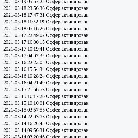
2021-03-19 05:57:25
Оффер активирован
2021-03-18 23:56:36
Оффер активирован
2021-03-18 17:47:31
Оффер активирован
2021-03-18 11:52:19
Оффер активирован
2021-03-18 05:16:26
Оффер активирован
2021-03-17 22:49:02
Оффер активирован
2021-03-17 16:30:15
Оффер активирован
2021-03-17 10:19:41
Оффер активирован
2021-03-17 04:07:32
Оффер активирован
2021-03-16 22:22:05
Оффер активирован
2021-03-16 15:54:34
Оффер активирован
2021-03-16 10:28:24
Оффер активирован
2021-03-16 04:21:49
Оффер активирован
2021-03-15 21:56:53
Оффер активирован
2021-03-15 16:17:26
Оффер активирован
2021-03-15 10:10:01
Оффер активирован
2021-03-15 03:57:55
Оффер активирован
2021-03-14 22:03:53
Оффер активирован
2021-03-14 16:26:45
Оффер активирован
2021-03-14 09:56:31
Оффер активирован
2021-03-14 03:20:46
Оффер активирован