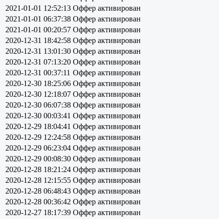
2021-01-01 12:52:13
Оффер активирован
2021-01-01 06:37:38
Оффер активирован
2021-01-01 00:20:57
Оффер активирован
2020-12-31 18:42:58
Оффер активирован
2020-12-31 13:01:30
Оффер активирован
2020-12-31 07:13:20
Оффер активирован
2020-12-31 00:37:11
Оффер активирован
2020-12-30 18:25:06
Оффер активирован
2020-12-30 12:18:07
Оффер активирован
2020-12-30 06:07:38
Оффер активирован
2020-12-30 00:03:41
Оффер активирован
2020-12-29 18:04:41
Оффер активирован
2020-12-29 12:24:58
Оффер активирован
2020-12-29 06:23:04
Оффер активирован
2020-12-29 00:08:30
Оффер активирован
2020-12-28 18:21:24
Оффер активирован
2020-12-28 12:15:55
Оффер активирован
2020-12-28 06:48:43
Оффер активирован
2020-12-28 00:36:42
Оффер активирован
2020-12-27 18:17:39
Оффер активирован