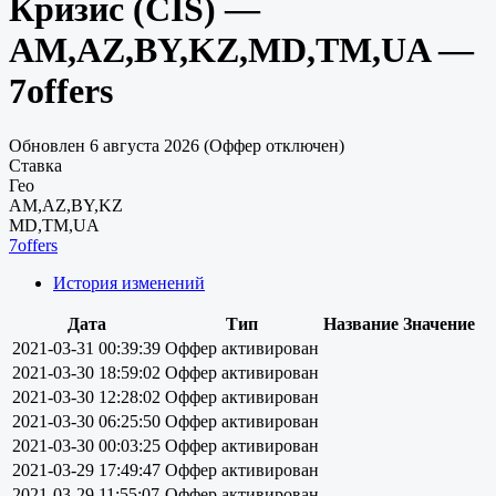
Кризис (CIS) —
AM,AZ,BY,KZ,MD,TM,UA —
7offers
Обновлен 6 августа 2026 (Оффер отключен)
Ставка
Гео
AM,AZ,BY,KZ
MD,TM,UA
7offers
История изменений
Дата
Тип
Название
Значение
2021-03-31 00:39:39
Оффер активирован
2021-03-30 18:59:02
Оффер активирован
2021-03-30 12:28:02
Оффер активирован
2021-03-30 06:25:50
Оффер активирован
2021-03-30 00:03:25
Оффер активирован
2021-03-29 17:49:47
Оффер активирован
2021-03-29 11:55:07
Оффер активирован