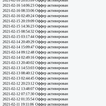
2021-02-16 20:05:09
Оффер активирован
2021-02-16 14:06:23
Оффер активирован
2021-02-16 08:33:06
Оффер активирован
2021-02-16 02:49:24
Оффер активирован
2021-02-15 20:19:09
Оффер активирован
2021-02-15 14:36:23
Оффер активирован
2021-02-15 08:54:32
Оффер активирован
2021-02-15 03:17:44
Оффер активирован
2021-02-14 20:49:29
Оффер активирован
2021-02-14 15:09:47
Оффер активирован
2021-02-14 09:12:48
Оффер активирован
2021-02-14 02:49:16
Оффер активирован
2021-02-13 20:40:02
Оффер активирован
2021-02-13 14:53:03
Оффер активирован
2021-02-13 08:40:12
Оффер активирован
2021-02-13 02:44:45
Оффер активирован
2021-02-12 20:23:12
Оффер активирован
2021-02-12 13:48:07
Оффер активирован
2021-02-12 07:17:30
Оффер активирован
2021-02-12 01:35:54
Оффер активирован
2021-02-11 19:11:06
Оффер активирован