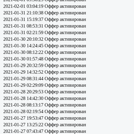
2021-02-01 03:04:19
Оффер активирован
2021-01-31 21:10:38
Оффер активирован
2021-01-31 15:19:37
Оффер активирован
2021-01-31 08:53:31
Оффер активирован
2021-01-31 02:21:59
Оффер активирован
2021-01-30 20:10:32
Оффер активирован
2021-01-30 14:24:45
Оффер активирован
2021-01-30 08:12:22
Оффер активирован
2021-01-30 01:57:48
Оффер активирован
2021-01-29 20:32:59
Оффер активирован
2021-01-29 14:32:52
Оффер активирован
2021-01-29 08:31:44
Оффер активирован
2021-01-29 02:29:09
Оффер активирован
2021-01-28 20:29:53
Оффер активирован
2021-01-28 14:42:30
Оффер активирован
2021-01-28 08:13:17
Оффер активирован
2021-01-28 02:19:54
Оффер активирован
2021-01-27 19:53:47
Оффер активирован
2021-01-27 13:25:22
Оффер активирован
2021-01-27 07:43:47
Оффер активирован