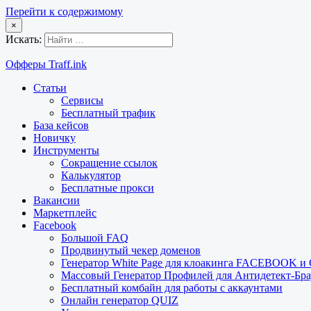
Перейти к содержимому
×
Искать:
Офферы Traff.ink
Статьи
Сервисы
Бесплатный трафик
База кейсов
Новичку
Инструменты
Сокращение ссылок
Калькулятор
Бесплатные прокси
Вакансии
Маркетплейс
Facebook
Большой FAQ
Продвинутый чекер доменов
Генератор White Page для клоакинга FACEBOOK 
Массовый Генератор Профилей для Антидетект-Б
Бесплатный комбайн для работы с аккаунтами
Онлайн генератор QUIZ