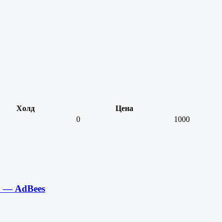
Холд
Цена
0
1000
 — AdBees