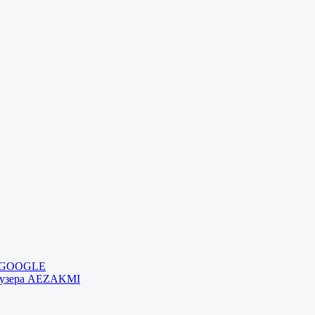
и GOOGLE
раузера AEZAKMI