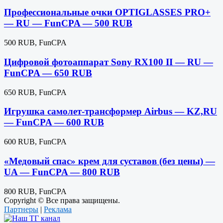
Профессиональные очки OPTIGLASSES PRO+
— RU — FunCPA — 500 RUB
500 RUB, FunCPA
Цифровой фотоаппарат Sony RX100 II — RU —
FunCPA — 650 RUB
650 RUB, FunCPA
Игрушка самолет-трансформер Airbus — KZ,RU
— FunCPA — 600 RUB
600 RUB, FunCPA
«Медовый спас» крем для суставов (без цены) —
UA — FunCPA — 800 RUB
800 RUB, FunCPA
Copyright © Все права защищены.
Партнеры
|
Реклама