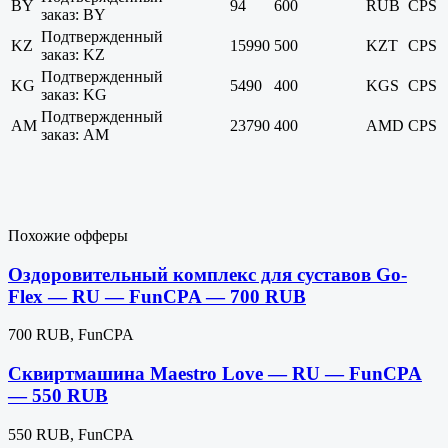
BY
94
600
RUB
CPS
заказ: BY
Подтвержденный
KZ
15990
500
KZT
CPS
заказ: KZ
Подтвержденный
KG
5490
400
KGS
CPS
заказ: KG
Подтвержденный
AM
23790
400
AMD
CPS
заказ: AM
Похожие офферы
Оздоровительный комплекс для суставов Go-
Flex — RU — FunCPA — 700 RUB
700 RUB, FunCPA
Сквиртмашина Maestro Love — RU — FunCPA
— 550 RUB
550 RUB, FunCPA