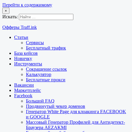
Перейти к содержимому
×
Искать:
Офферы Traff.ink
Статьи
Сервисы
Бесплатный трафик
База кейсов
Новичку
Инструменты
Сокращение ссылок
Калькулятор
Бесплатные прокси
Вакансии
Маркетплейс
Facebook
Большой FAQ
Продвинутый чекер доменов
Генератор White Page для клоакинга FACEBOOK
и GOOGLE
Массовый Генератор Профилей для Антидетект-
Браузера AEZAKMI