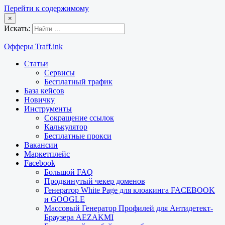
Перейти к содержимому
×
Искать:
Офферы Traff.ink
Статьи
Сервисы
Бесплатный трафик
База кейсов
Новичку
Инструменты
Сокращение ссылок
Калькулятор
Бесплатные прокси
Вакансии
Маркетплейс
Facebook
Большой FAQ
Продвинутый чекер доменов
Генератор White Page для клоакинга FACEBOOK
и GOOGLE
Массовый Генератор Профилей для Антидетект-
Браузера AEZAKMI