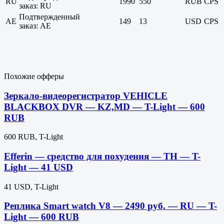
RU
1990
550
RUB
CPS
заказ: RU
Подтвержденный
AE
149
13
USD
CPS
заказ: AE
Похожие офферы
Зеркало-видеорегистратор VEHICLE
BLACKBOX DVR — KZ,MD — T-Light — 600
RUB
600 RUB, T-Light
Efferin — средство для похудения — TH — T-
Light — 41 USD
41 USD, T-Light
Реплика Smart watch V8 — 2490 руб. — RU — T-
Light — 600 RUB