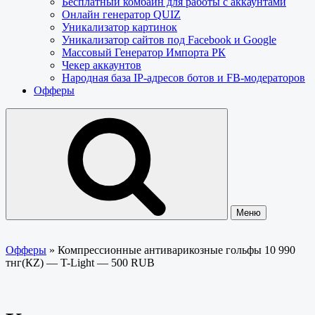
Бесплатный комбайн для работы с аккаунтами
Онлайн генератор QUIZ
Уникализатор картинок
Уникализатор сайтов под Facebook и Google
Массовый Генератор Импорта РК
Чекер аккаунтов
Народная база IP-адресов ботов и FB-модераторов
Офферы
Меню
Офферы
»
Компрессионные антиварикозные гольфы 10 990
тнг(КZ) — T-Light — 500 RUB