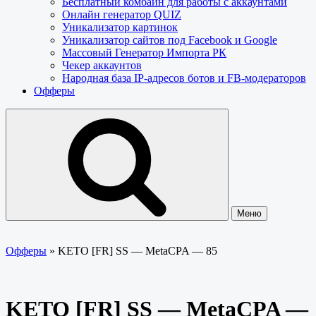
Бесплатный комбайн для работы с аккаунтами
Онлайн генератор QUIZ
Уникализатор картинок
Уникализатор сайтов под Facebook и Google
Массовый Генератор Импорта РК
Чекер аккаунтов
Народная база IP-адресов ботов и FB-модераторов
Офферы
Меню
Офферы
»
KETO [FR] SS — MetaCPA — 85
KETO [FR] SS — MetaCPA —