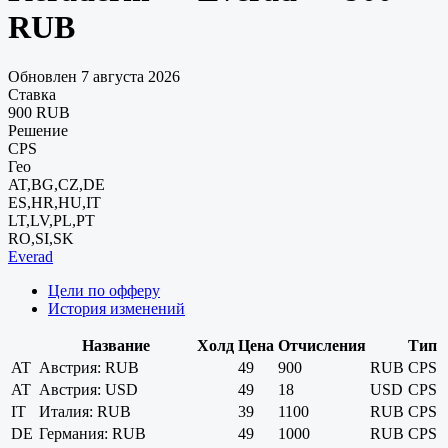
RUB
Обновлен 7 августа 2026
Ставка
900 RUB
Решение
CPS
Гео
AT,BG,CZ,DE
ES,HR,HU,IT
LT,LV,PL,PT
RO,SI,SK
Everad
Цели по офферу
История изменений
Название
Холд
Цена
Отчисления
Тип
AT
Австрия: RUB
49
900
RUB
CPS
AT
Австрия: USD
49
18
USD
CPS
IT
Италия: RUB
39
1100
RUB
CPS
DE
Германия: RUB
49
1000
RUB
CPS