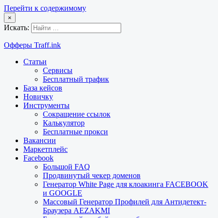
Перейти к содержимому
×
Искать:
Офферы Traff.ink
Статьи
Сервисы
Бесплатный трафик
База кейсов
Новичку
Инструменты
Сокращение ссылок
Калькулятор
Бесплатные прокси
Вакансии
Маркетплейс
Facebook
Большой FAQ
Продвинутый чекер доменов
Генератор White Page для клоакинга FACEBOOK
и GOOGLE
Массовый Генератор Профилей для Антидетект-
Браузера AEZAKMI