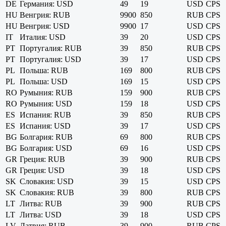
DE
Германия: USD
49
19
USD
CPS
HU
Венгрия: RUB
9900
850
RUB
CPS
HU
Венгрия: USD
9900
17
USD
CPS
IT
Италия: USD
39
20
USD
CPS
PT
Португалия: RUB
39
850
RUB
CPS
PT
Португалия: USD
39
17
USD
CPS
PL
Польша: RUB
169
800
RUB
CPS
PL
Польша: USD
169
15
USD
CPS
RO
Румыния: RUB
159
900
RUB
CPS
RO
Румыния: USD
159
18
USD
CPS
ES
Испания: RUB
39
850
RUB
CPS
ES
Испания: USD
39
17
USD
CPS
BG
Болгария: RUB
69
800
RUB
CPS
BG
Болгария: USD
69
16
USD
CPS
GR
Греция: RUB
39
900
RUB
CPS
GR
Греция: USD
39
18
USD
CPS
SK
Словакия: USD
39
15
USD
CPS
SK
Словакия: RUB
39
800
RUB
CPS
LT
Литва: RUB
39
900
RUB
CPS
LT
Литва: USD
39
18
USD
CPS
LV
Латвия: RUB
39
900
RUB
CPS