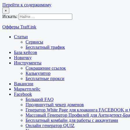
Перейти к содержимому
×
Искать:
Офферы Traff.ink
Статьи
Сервисы
Бесплатный трафик
База кейсов
Новичку
Инструменты
Сокращение ссылок
Калькулятор
Бесплатные прокси
Вакансии
Маркетплейс
Facebook
Большой FAQ
Продвинутый чекер доменов
Генератор White Page для клоакинга FACEBOOK 
Массовый Генератор Профилей для Антидетект-Б
Бесплатный комбайн для работы с аккаунтами
Онлайн генератор QUIZ