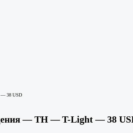
t — 38 USD
дения — TH — T-Light — 38 U