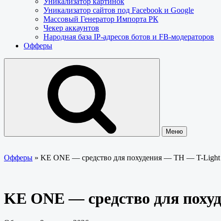
Уникализатор картинок
Уникализатор сайтов под Facebook и Google
Массовый Генератор Импорта РК
Чекер аккаунтов
Народная база IP-адресов ботов и FB-модераторов
Офферы
Меню
Офферы
»
KE ONE — средство для похудения — TH — T-Ligh
KE ONE — средство для поху