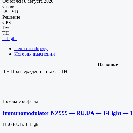
Обновлен 8 августа 2026
Ставка
38 USD
Решение
CPS
Гео
TH
T-Light
Цели по офферу
История изменений
Название
TH
Подтвержденный заказ: TH
Похожие офферы
Immunomodulator NZ999 — RU,UA — T-Light — 
1150 RUB, T-Light