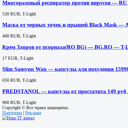
Многоразовый респиратор против вирусов — RU
530 RUB, T-Light
Маска от черных точек и прыщей Black Mask — 
400 RUB, T-Light
Крем Здоров от псориаза(RO BG) — BG,RO — T-
17 EUR, T-Light
Slim Samyun Wan — капсулы для похудения 1599
650 RUB, T-Light
PREDSTANOL — капсулы от простатита 149 руб
900 RUB, T-Light
Copyright © Все права защищены.
Партнеры
|
Реклама