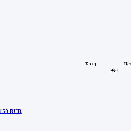
Холд
Це
990
1150 RUB