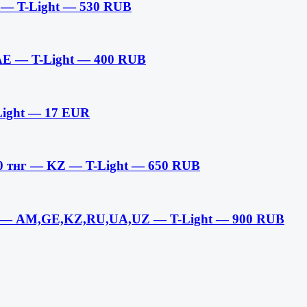
 — T-Light — 530 RUB
AE — T-Light — 400 RUB
Light — 17 EUR
0 тнг — KZ — T-Light — 650 RUB
 — AM,GE,KZ,RU,UA,UZ — T-Light — 900 RUB