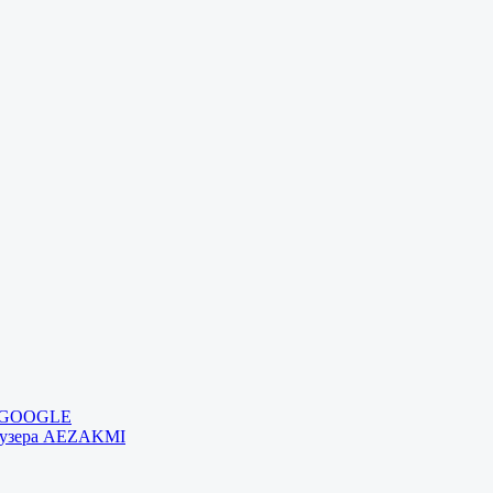
и GOOGLE
раузера AEZAKMI