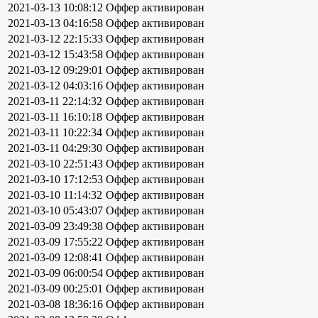
2021-03-13 10:08:12
Оффер активирован
2021-03-13 04:16:58
Оффер активирован
2021-03-12 22:15:33
Оффер активирован
2021-03-12 15:43:58
Оффер активирован
2021-03-12 09:29:01
Оффер активирован
2021-03-12 04:03:16
Оффер активирован
2021-03-11 22:14:32
Оффер активирован
2021-03-11 16:10:18
Оффер активирован
2021-03-11 10:22:34
Оффер активирован
2021-03-11 04:29:30
Оффер активирован
2021-03-10 22:51:43
Оффер активирован
2021-03-10 17:12:53
Оффер активирован
2021-03-10 11:14:32
Оффер активирован
2021-03-10 05:43:07
Оффер активирован
2021-03-09 23:49:38
Оффер активирован
2021-03-09 17:55:22
Оффер активирован
2021-03-09 12:08:41
Оффер активирован
2021-03-09 06:00:54
Оффер активирован
2021-03-09 00:25:01
Оффер активирован
2021-03-08 18:36:16
Оффер активирован