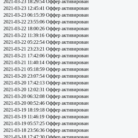
2021-03-23 18:29:54
Оффер активирован
2021-03-23 12:45:41
Оффер активирован
2021-03-23 06:15:39
Оффер активирован
2021-03-22 23:55:06
Оффер активирован
2021-03-22 18:00:26
Оффер активирован
2021-03-22 11:39:16
Оффер активирован
2021-03-22 05:22:54
Оффер активирован
2021-03-21 23:23:21
Оффер активирован
2021-03-21 17:42:06
Оффер активирован
2021-03-21 11:40:14
Оффер активирован
2021-03-21 05:18:59
Оффер активирован
2021-03-20 23:07:54
Оффер активирован
2021-03-20 17:42:13
Оффер активирован
2021-03-20 12:02:31
Оффер активирован
2021-03-20 06:32:08
Оффер активирован
2021-03-20 00:52:46
Оффер активирован
2021-03-19 18:19:18
Оффер активирован
2021-03-19 11:46:19
Оффер активирован
2021-03-19 05:57:25
Оффер активирован
2021-03-18 23:56:36
Оффер активирован
2021-03-18 17:47:30
Оффер активирован