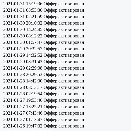
2021-01-31 15:19:36
Оффер активирован
2021-01-31 08:53:30
Оффер активирован
2021-01-31 02:21:59
Оффер активирован
2021-01-30 20:10:32
Оффер активирован
2021-01-30 14:24:45
Оффер активирован
2021-01-30 08:12:22
Оффер активирован
2021-01-30 01:57:47
Оффер активирован
2021-01-29 20:32:57
Оффер активирован
2021-01-29 14:32:52
Оффер активирован
2021-01-29 08:31:43
Оффер активирован
2021-01-29 02:29:08
Оффер активирован
2021-01-28 20:29:53
Оффер активирован
2021-01-28 14:42:30
Оффер активирован
2021-01-28 08:13:17
Оффер активирован
2021-01-28 02:19:54
Оффер активирован
2021-01-27 19:53:46
Оффер активирован
2021-01-27 13:25:21
Оффер активирован
2021-01-27 07:43:46
Оффер активирован
2021-01-27 01:13:47
Оффер активирован
2021-01-26 19:47:32
Оффер активирован