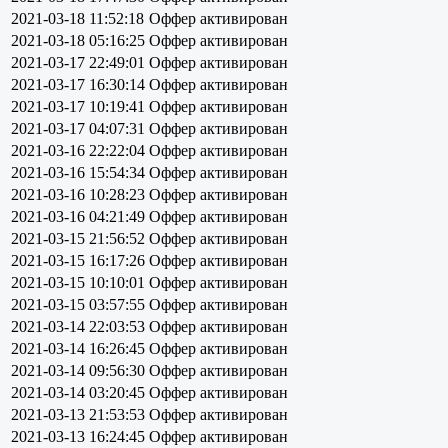
2021-03-18 11:52:18
Оффер активирован
2021-03-18 05:16:25
Оффер активирован
2021-03-17 22:49:01
Оффер активирован
2021-03-17 16:30:14
Оффер активирован
2021-03-17 10:19:41
Оффер активирован
2021-03-17 04:07:31
Оффер активирован
2021-03-16 22:22:04
Оффер активирован
2021-03-16 15:54:34
Оффер активирован
2021-03-16 10:28:23
Оффер активирован
2021-03-16 04:21:49
Оффер активирован
2021-03-15 21:56:52
Оффер активирован
2021-03-15 16:17:26
Оффер активирован
2021-03-15 10:10:01
Оффер активирован
2021-03-15 03:57:55
Оффер активирован
2021-03-14 22:03:53
Оффер активирован
2021-03-14 16:26:45
Оффер активирован
2021-03-14 09:56:30
Оффер активирован
2021-03-14 03:20:45
Оффер активирован
2021-03-13 21:53:53
Оффер активирован
2021-03-13 16:24:45
Оффер активирован