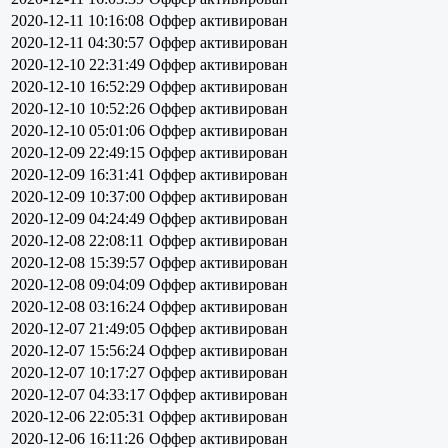
2020-12-11 10:16:08
Оффер активирован
2020-12-11 04:30:57
Оффер активирован
2020-12-10 22:31:49
Оффер активирован
2020-12-10 16:52:29
Оффер активирован
2020-12-10 10:52:26
Оффер активирован
2020-12-10 05:01:06
Оффер активирован
2020-12-09 22:49:15
Оффер активирован
2020-12-09 16:31:41
Оффер активирован
2020-12-09 10:37:00
Оффер активирован
2020-12-09 04:24:49
Оффер активирован
2020-12-08 22:08:11
Оффер активирован
2020-12-08 15:39:57
Оффер активирован
2020-12-08 09:04:09
Оффер активирован
2020-12-08 03:16:24
Оффер активирован
2020-12-07 21:49:05
Оффер активирован
2020-12-07 15:56:24
Оффер активирован
2020-12-07 10:17:27
Оффер активирован
2020-12-07 04:33:17
Оффер активирован
2020-12-06 22:05:31
Оффер активирован
2020-12-06 16:11:26
Оффер активирован