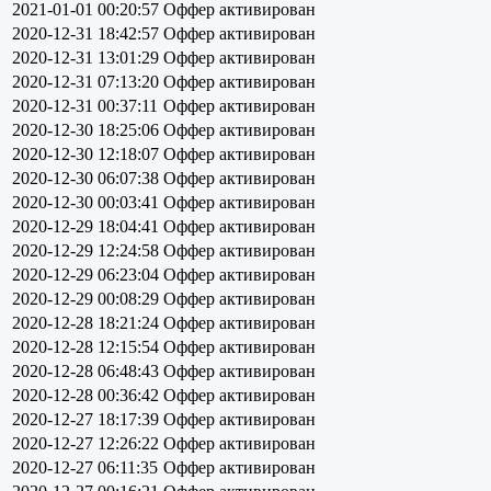
2021-01-01 00:20:57
Оффер активирован
2020-12-31 18:42:57
Оффер активирован
2020-12-31 13:01:29
Оффер активирован
2020-12-31 07:13:20
Оффер активирован
2020-12-31 00:37:11
Оффер активирован
2020-12-30 18:25:06
Оффер активирован
2020-12-30 12:18:07
Оффер активирован
2020-12-30 06:07:38
Оффер активирован
2020-12-30 00:03:41
Оффер активирован
2020-12-29 18:04:41
Оффер активирован
2020-12-29 12:24:58
Оффер активирован
2020-12-29 06:23:04
Оффер активирован
2020-12-29 00:08:29
Оффер активирован
2020-12-28 18:21:24
Оффер активирован
2020-12-28 12:15:54
Оффер активирован
2020-12-28 06:48:43
Оффер активирован
2020-12-28 00:36:42
Оффер активирован
2020-12-27 18:17:39
Оффер активирован
2020-12-27 12:26:22
Оффер активирован
2020-12-27 06:11:35
Оффер активирован