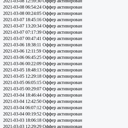
2021-03-08 12:59:30
Оффер активирован
2021-03-08 06:54:24
Оффер активирован
2021-03-08 00:24:05
Оффер активирован
2021-03-07 18:45:16
Оффер активирован
2021-03-07 13:20:34
Оффер активирован
2021-03-07 07:17:39
Оффер активирован
2021-03-07 00:47:41
Оффер активирован
2021-03-06 18:38:11
Оффер активирован
2021-03-06 12:11:59
Оффер активирован
2021-03-06 06:45:25
Оффер активирован
2021-03-06 00:22:09
Оффер активирован
2021-03-05 18:48:13
Оффер активирован
2021-03-05 12:29:18
Оффер активирован
2021-03-05 06:05:15
Оффер активирован
2021-03-05 00:29:07
Оффер активирован
2021-03-04 18:46:44
Оффер активирован
2021-03-04 12:42:50
Оффер активирован
2021-03-04 06:07:12
Оффер активирован
2021-03-04 00:19:52
Оффер активирован
2021-03-03 18:06:18
Оффер активирован
2021-03-03 12:29:29
Оффер активирован