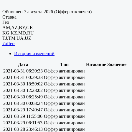
Обновлен 7 августа 2026 (Оффер отключен)
Ставка
Гео
AM,AZ,BY,GE
KG,KZ,MD,RU
TJ,TM,UA,UZ
7offers
История изменений
Дата
Тип
Название
Значение
2021-03-31 06:39:33
Оффер активирован
2021-03-31 00:39:38
Оффер активирован
2021-03-30 18:59:02
Оффер активирован
2021-03-30 12:28:02
Оффер активирован
2021-03-30 06:25:49
Оффер активирован
2021-03-30 00:03:24
Оффер активирован
2021-03-29 17:49:47
Оффер активирован
2021-03-29 11:55:06
Оффер активирован
2021-03-29 06:11:53
Оффер активирован
2021-03-28 23:46:13
Оффер активирован