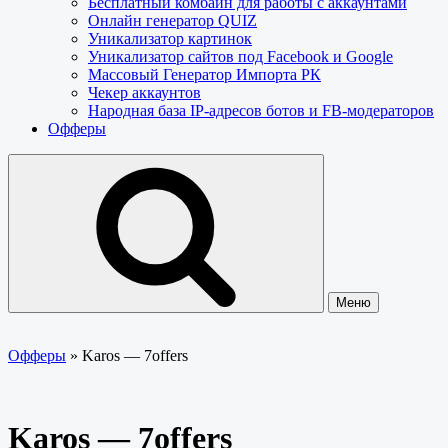
Бесплатный комбайн для работы с аккаунтами
Онлайн генератор QUIZ
Уникализатор картинок
Уникализатор сайтов под Facebook и Google
Массовый Генератор Импорта РК
Чекер аккаунтов
Народная база IP-адресов ботов и FB-модераторов
Офферы
Меню
Офферы
»
Karos — 7offers
Karos — 7offers