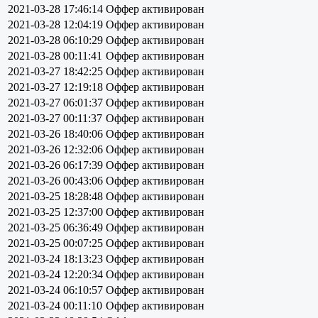
2021-03-28 17:46:14
Оффер активирован
2021-03-28 12:04:19
Оффер активирован
2021-03-28 06:10:29
Оффер активирован
2021-03-28 00:11:41
Оффер активирован
2021-03-27 18:42:25
Оффер активирован
2021-03-27 12:19:18
Оффер активирован
2021-03-27 06:01:37
Оффер активирован
2021-03-27 00:11:37
Оффер активирован
2021-03-26 18:40:06
Оффер активирован
2021-03-26 12:32:06
Оффер активирован
2021-03-26 06:17:39
Оффер активирован
2021-03-26 00:43:06
Оффер активирован
2021-03-25 18:28:48
Оффер активирован
2021-03-25 12:37:00
Оффер активирован
2021-03-25 06:36:49
Оффер активирован
2021-03-25 00:07:25
Оффер активирован
2021-03-24 18:13:23
Оффер активирован
2021-03-24 12:20:34
Оффер активирован
2021-03-24 06:10:57
Оффер активирован
2021-03-24 00:11:10
Оффер активирован