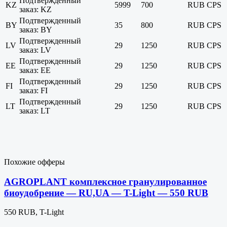
Подтвержденный
KZ
5999
700
RUB
CPS
заказ: KZ
Подтвержденный
BY
35
800
RUB
CPS
заказ: BY
Подтвержденный
LV
29
1250
RUB
CPS
заказ: LV
Подтвержденный
EE
29
1250
RUB
CPS
заказ: EE
Подтвержденный
FI
29
1250
RUB
CPS
заказ: FI
Подтвержденный
LT
29
1250
RUB
CPS
заказ: LT
Похожие офферы
AGROPLANT комплексное гранулированное
биоудобрение — RU,UA — T-Light — 550 RUB
550 RUB, T-Light