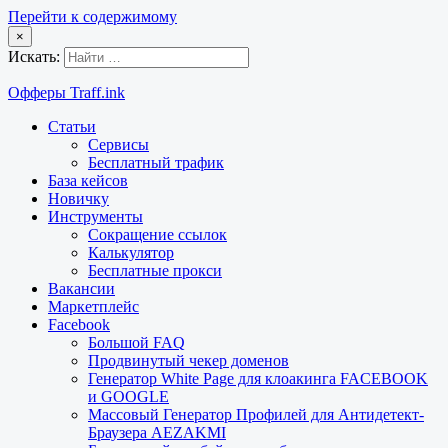
Перейти к содержимому
×
Искать:
Офферы Traff.ink
Статьи
Сервисы
Бесплатный трафик
База кейсов
Новичку
Инструменты
Сокращение ссылок
Калькулятор
Бесплатные прокси
Вакансии
Маркетплейс
Facebook
Большой FAQ
Продвинутый чекер доменов
Генератор White Page для клоакинга FACEBOOK
и GOOGLE
Массовый Генератор Профилей для Антидетект-
Браузера AEZAKMI