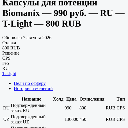
Капсулы для потенции
Biomanix — 990 руб. — RU —
T-Light — 800 RUB
Обновлен 7 августа 2026
Ставка
800 RUB
Решение
CPS
Гео
RU
T-Light
Цели по офферу
История изменений
Название
Холд
Цена
Отчисления
Тип
Подтвержденный
RU
990
800
RUB
CPS
заказ: RU
Подтвержденный
UZ
130000
450
RUB
CPS
заказ: UZ