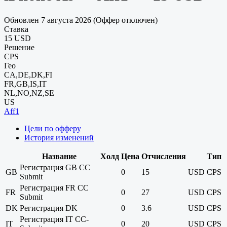
Обновлен 7 августа 2026 (Оффер отключен)
Ставка
15 USD
Решение
CPS
Гео
CA,DE,DK,FI
FR,GB,IS,IT
NL,NO,NZ,SE
US
Aff1
Цели по офферу
История изменений
Название
Холд
Цена
Отчисления
Тип
Регистрация GB CC
GB
0
15
USD
CPS
Submit
Регистрация FR CC
FR
0
27
USD
CPS
Submit
DK
Регистрация DK
0
3.6
USD
CPS
Регистрация IT CC-
IT
0
20
USD
CPS