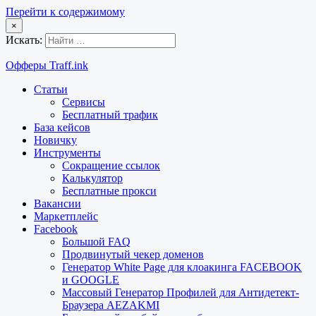
Перейти к содержимому
×
Искать:
Офферы Traff.ink
Статьи
Сервисы
Бесплатный трафик
База кейсов
Новичку
Инструменты
Сокращение ссылок
Калькулятор
Бесплатные прокси
Вакансии
Маркетплейс
Facebook
Большой FAQ
Продвинутый чекер доменов
Генератор White Page для клоакинга FACEBOOK
и GOOGLE
Массовый Генератор Профилей для Антидетект-
Браузера AEZAKMI