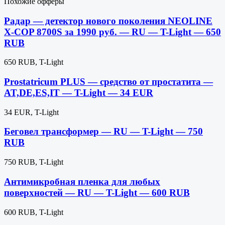
Похожие офферы
Радар — детектор нового поколения NEOLINE
X-COP 8700S за 1990 руб. — RU — T-Light — 650
RUB
650 RUB, T-Light
Prostatricum PLUS — средство от простатита —
AT,DE,ES,IT — T-Light — 34 EUR
34 EUR, T-Light
Беговел трансформер — RU — T-Light — 750
RUB
750 RUB, T-Light
Антимикробная пленка для любых
поверхностей — RU — T-Light — 600 RUB
600 RUB, T-Light