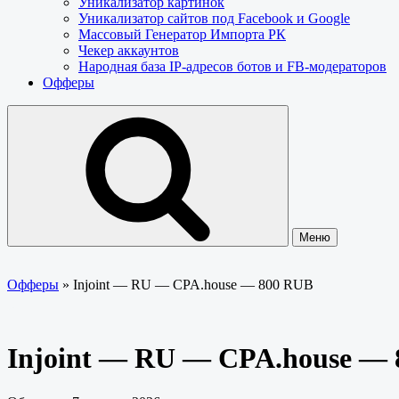
Уникализатор картинок
Уникализатор сайтов под Facebook и Google
Массовый Генератор Импорта РК
Чекер аккаунтов
Народная база IP-адресов ботов и FB-модераторов
Офферы
Меню
Офферы
»
Injoint — RU — CPA.house — 800 RUB
Injoint — RU — CPA.house —