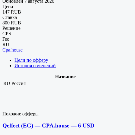
Обновлен 7 августа 2026
Цена
147 RUB
Ставка
800 RUB
Решение
CPS
Гео
RU
Cpa.house
Цели по офферу
История изменений
Название
RU
Россия
Похожие офферы
Qeffect (EG) — CPA.house — 6 USD