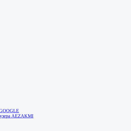
и GOOGLE
раузера AEZAKMI