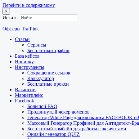
Перейти к содержимому
×
Искать:
Офферы Traff.ink
Статьи
Сервисы
Бесплатный трафик
База кейсов
Новичку
Инструменты
Сокращение ссылок
Калькулятор
Бесплатные прокси
Вакансии
Маркетплейс
Facebook
Большой FAQ
Продвинутый чекер доменов
Генератор White Page для клоакинга FACEBOOK 
Массовый Генератор Профилей для Антидетект-Б
Бесплатный комбайн для работы с аккаунтами
Онлайн генератор QUIZ