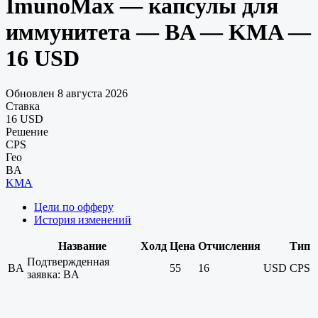
ImunoMax — капсулы для
иммунитета — BA — KMA —
16 USD
Обновлен 8 августа 2026
Ставка
16 USD
Решение
CPS
Гео
BA
KMA
Цели по офферу
История изменений
Название
Холд
Цена
Отчисления
Тип
Подтвержденная
BA
55
16
USD
CPS
заявка: BA