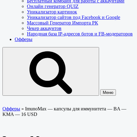
Бесплатный комбайн для работы с аккаунтами
Онлайн генератор QUIZ
Уникализатор картинок
Уникализатор сайтов под Facebook и Google
Массовый Генератор Импорта РК
Чекер аккаунтов
Народная база IP-адресов ботов и FB-модераторов
Офферы
Меню
Офферы
»
ImunoMax — капсулы для иммунитета — BA —
KMA — 16 USD