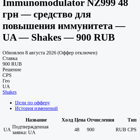
Immunomodulator NZ999 48
грн — средство для
повышения иммунитета —
UA — Shakes — 900 RUB
Обновлен 8 августа 2026 (Оффер отключен)
Ставка
900 RUB
Решение
CPS
Гео
UA
Shakes
Цели по офферу
История изменений
Название
Холд
Цена
Отчисления
Тип
Подтвержденная
UA
48
900
RUB
CPS
заявка: UA