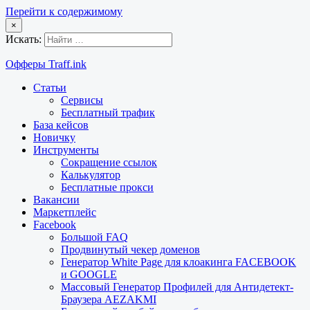
Перейти к содержимому
×
Искать:
Офферы Traff.ink
Статьи
Сервисы
Бесплатный трафик
База кейсов
Новичку
Инструменты
Сокращение ссылок
Калькулятор
Бесплатные прокси
Вакансии
Маркетплейс
Facebook
Большой FAQ
Продвинутый чекер доменов
Генератор White Page для клоакинга FACEBOOK
и GOOGLE
Массовый Генератор Профилей для Антидетект-
Браузера AEZAKMI