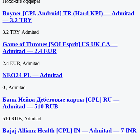
Похожие офферы
Boyner [CPI, Android] TR (Hard KPI) — Admitad
— 3.2 TRY
3.2 TRY, Admitad
Game of Thrones [SOI Esprit] US UK CA —
Admitad — 2.4 EUR
2.4 EUR, Admitad
NEO24 PL — Admitad
0 , Admitad
Банк Нейва Дебетовые карты [CPL] RU —
Admitad — 510 RUB
510 RUB, Admitad
Bajaj Allianz Health [CPL] IN — Admitad — 7 INR