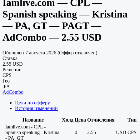
Iamlive.com — CPL —
Spanish speaking — Kristina
— PA, GT — PAGT —
AdCombo — 2.55 USD
Обновлен 7 августа 2026 (Оффер отключен)
Ставка
2.55 USD
Решение
CPS
Гео
,PA
AdCombo
Цели по офферу
История изменений
Название
Холд
Цена
Отчисления
Тип
Iamlive.com - CPL -
Spanish speaking - Kristina
0
2.55
USD
CPS
- PA, GT