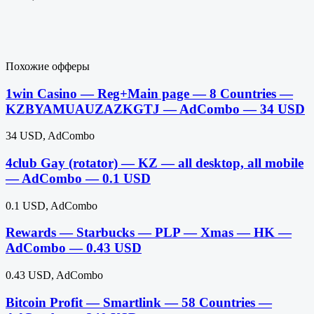
Похожие офферы
1win Casino — Reg+Main page — 8 Countries —
KZBYAMUAUZAZKGTJ — AdCombo — 34 USD
34 USD, AdCombo
4club Gay (rotator) — KZ — all desktop, all mobile
— AdCombo — 0.1 USD
0.1 USD, AdCombo
Rewards — Starbucks — PLP — Xmas — HK —
AdCombo — 0.43 USD
0.43 USD, AdCombo
Bitcoin Profit — Smartlink — 58 Countries —