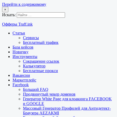
Перейти к содержимому
×
Искать:
Офферы Traff.ink
Статьи
Сервисы
Бесплатный трафик
База кейсов
Новичку
Инструменты
Сокращение ссылок
Калькулятор
Бесплатные прокси
Вакансии
Маркетплейс
Facebook
Большой FAQ
Продвинутый чекер доменов
Генератор White Page для клоакинга FACEBOOK
и GOOGLE
Массовый Генератор Профилей для Антидетект-
Браузера AEZAKMI