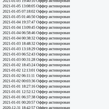
2021-01-05 19:40:10
Оффер активирован
2021-01-05 13:08:05
Оффер активирован
2021-01-05 07:18:02
Оффер активирован
2021-01-05 01:46:50
Оффер активирован
2021-01-04 19:37:47
Оффер активирован
2021-01-04 13:09:45
Оффер активирован
2021-01-04 06:58:46
Оффер активирован
2021-01-04 00:38:32
Оффер активирован
2021-01-03 18:48:32
Оффер активирован
2021-01-03 13:18:29
Оффер активирован
2021-01-03 06:52:43
Оффер активирован
2021-01-03 00:31:28
Оффер активирован
2021-01-02 18:45:24
Оффер активирован
2021-01-02 12:13:01
Оффер активирован
2021-01-02 06:11:11
Оффер активирован
2021-01-02 00:03:36
Оффер активирован
2021-01-01 18:27:16
Оффер активирован
2021-01-01 12:52:12
Оффер активирован
2021-01-01 06:37:38
Оффер активирован
2021-01-01 00:20:57
Оффер активирован
2020-12-31 18:42:57
Оффер активирован