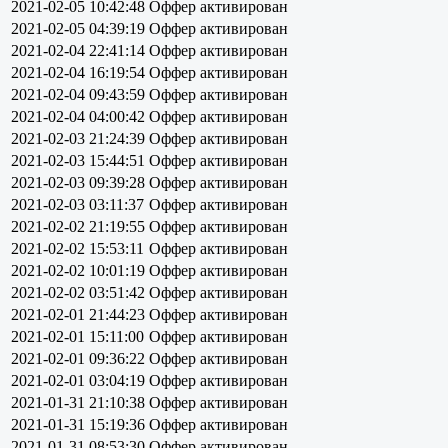
2021-02-05 10:42:48
Оффер активирован
2021-02-05 04:39:19
Оффер активирован
2021-02-04 22:41:14
Оффер активирован
2021-02-04 16:19:54
Оффер активирован
2021-02-04 09:43:59
Оффер активирован
2021-02-04 04:00:42
Оффер активирован
2021-02-03 21:24:39
Оффер активирован
2021-02-03 15:44:51
Оффер активирован
2021-02-03 09:39:28
Оффер активирован
2021-02-03 03:11:37
Оффер активирован
2021-02-02 21:19:55
Оффер активирован
2021-02-02 15:53:11
Оффер активирован
2021-02-02 10:01:19
Оффер активирован
2021-02-02 03:51:42
Оффер активирован
2021-02-01 21:44:23
Оффер активирован
2021-02-01 15:11:00
Оффер активирован
2021-02-01 09:36:22
Оффер активирован
2021-02-01 03:04:19
Оффер активирован
2021-01-31 21:10:38
Оффер активирован
2021-01-31 15:19:36
Оффер активирован
2021-01-31 08:53:30
Оффер активирован