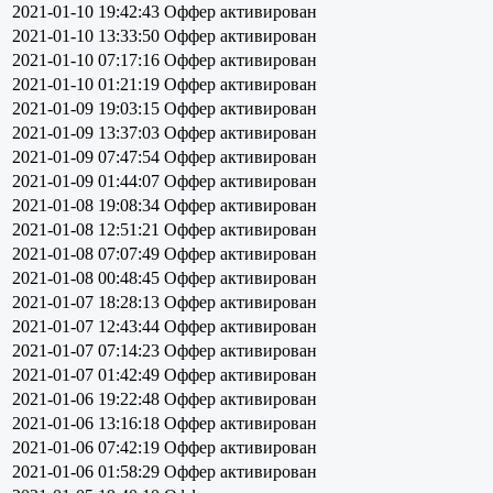
2021-01-10 19:42:43
Оффер активирован
2021-01-10 13:33:50
Оффер активирован
2021-01-10 07:17:16
Оффер активирован
2021-01-10 01:21:19
Оффер активирован
2021-01-09 19:03:15
Оффер активирован
2021-01-09 13:37:03
Оффер активирован
2021-01-09 07:47:54
Оффер активирован
2021-01-09 01:44:07
Оффер активирован
2021-01-08 19:08:34
Оффер активирован
2021-01-08 12:51:21
Оффер активирован
2021-01-08 07:07:49
Оффер активирован
2021-01-08 00:48:45
Оффер активирован
2021-01-07 18:28:13
Оффер активирован
2021-01-07 12:43:44
Оффер активирован
2021-01-07 07:14:23
Оффер активирован
2021-01-07 01:42:49
Оффер активирован
2021-01-06 19:22:48
Оффер активирован
2021-01-06 13:16:18
Оффер активирован
2021-01-06 07:42:19
Оффер активирован
2021-01-06 01:58:29
Оффер активирован