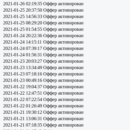
2021-01-26 02:19:35
Оффер активирован
2021-01-25 20:37:50
Оффер активирован
2021-01-25 14:56:33
Оффер активирован
2021-01-25 08:29:20
Оффер активирован
2021-01-25 01:54:55
Оффер активирован
2021-01-24 20:22:36
Оффер активирован
2021-01-24 14:15:11
Оффер активирован
2021-01-24 07:39:17
Оффер активирован
2021-01-24 01:56:31
Оффер активирован
2021-01-23 20:03:27
Оффер активирован
2021-01-23 13:34:49
Оффер активирован
2021-01-23 07:18:16
Оффер активирован
2021-01-23 00:49:16
Оффер активирован
2021-01-22 19:04:37
Оффер активирован
2021-01-22 12:47:51
Оффер активирован
2021-01-22 07:22:54
Оффер активирован
2021-01-22 01:26:49
Оффер активирован
2021-01-21 19:30:12
Оффер активирован
2021-01-21 13:06:31
Оффер активирован
2021-01-21 07:18:35
Оффер активирован