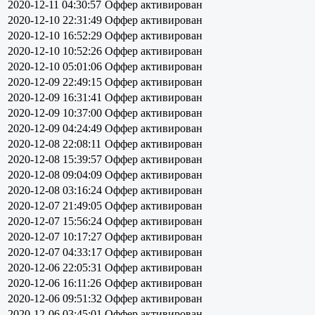
2020-12-11 04:30:57
Оффер активирован
2020-12-10 22:31:49
Оффер активирован
2020-12-10 16:52:29
Оффер активирован
2020-12-10 10:52:26
Оффер активирован
2020-12-10 05:01:06
Оффер активирован
2020-12-09 22:49:15
Оффер активирован
2020-12-09 16:31:41
Оффер активирован
2020-12-09 10:37:00
Оффер активирован
2020-12-09 04:24:49
Оффер активирован
2020-12-08 22:08:11
Оффер активирован
2020-12-08 15:39:57
Оффер активирован
2020-12-08 09:04:09
Оффер активирован
2020-12-08 03:16:24
Оффер активирован
2020-12-07 21:49:05
Оффер активирован
2020-12-07 15:56:24
Оффер активирован
2020-12-07 10:17:27
Оффер активирован
2020-12-07 04:33:17
Оффер активирован
2020-12-06 22:05:31
Оффер активирован
2020-12-06 16:11:26
Оффер активирован
2020-12-06 09:51:32
Оффер активирован
2020-12-06 03:45:01
Оффер активирован