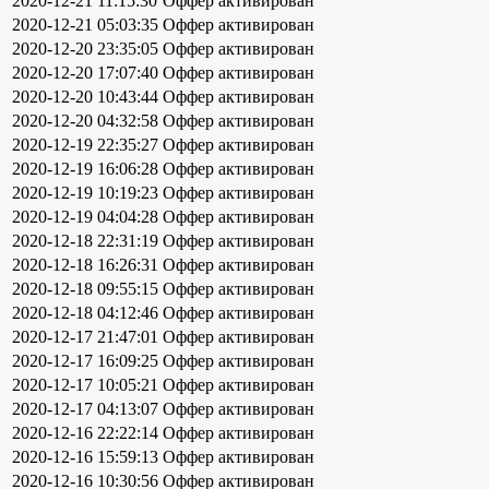
2020-12-21 11:15:30
Оффер активирован
2020-12-21 05:03:35
Оффер активирован
2020-12-20 23:35:05
Оффер активирован
2020-12-20 17:07:40
Оффер активирован
2020-12-20 10:43:44
Оффер активирован
2020-12-20 04:32:58
Оффер активирован
2020-12-19 22:35:27
Оффер активирован
2020-12-19 16:06:28
Оффер активирован
2020-12-19 10:19:23
Оффер активирован
2020-12-19 04:04:28
Оффер активирован
2020-12-18 22:31:19
Оффер активирован
2020-12-18 16:26:31
Оффер активирован
2020-12-18 09:55:15
Оффер активирован
2020-12-18 04:12:46
Оффер активирован
2020-12-17 21:47:01
Оффер активирован
2020-12-17 16:09:25
Оффер активирован
2020-12-17 10:05:21
Оффер активирован
2020-12-17 04:13:07
Оффер активирован
2020-12-16 22:22:14
Оффер активирован
2020-12-16 15:59:13
Оффер активирован
2020-12-16 10:30:56
Оффер активирован