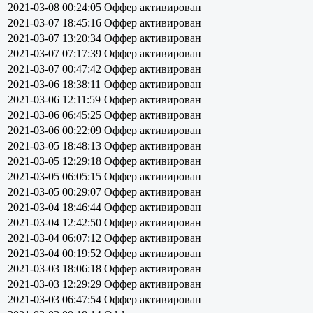
2021-03-08 00:24:05
Оффер активирован
2021-03-07 18:45:16
Оффер активирован
2021-03-07 13:20:34
Оффер активирован
2021-03-07 07:17:39
Оффер активирован
2021-03-07 00:47:42
Оффер активирован
2021-03-06 18:38:11
Оффер активирован
2021-03-06 12:11:59
Оффер активирован
2021-03-06 06:45:25
Оффер активирован
2021-03-06 00:22:09
Оффер активирован
2021-03-05 18:48:13
Оффер активирован
2021-03-05 12:29:18
Оффер активирован
2021-03-05 06:05:15
Оффер активирован
2021-03-05 00:29:07
Оффер активирован
2021-03-04 18:46:44
Оффер активирован
2021-03-04 12:42:50
Оффер активирован
2021-03-04 06:07:12
Оффер активирован
2021-03-04 00:19:52
Оффер активирован
2021-03-03 18:06:18
Оффер активирован
2021-03-03 12:29:29
Оффер активирован
2021-03-03 06:47:54
Оффер активирован