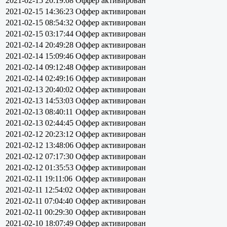
2021-02-15 20:19:08
Оффер активирован
2021-02-15 14:36:23
Оффер активирован
2021-02-15 08:54:32
Оффер активирован
2021-02-15 03:17:44
Оффер активирован
2021-02-14 20:49:28
Оффер активирован
2021-02-14 15:09:46
Оффер активирован
2021-02-14 09:12:48
Оффер активирован
2021-02-14 02:49:16
Оффер активирован
2021-02-13 20:40:02
Оффер активирован
2021-02-13 14:53:03
Оффер активирован
2021-02-13 08:40:11
Оффер активирован
2021-02-13 02:44:45
Оффер активирован
2021-02-12 20:23:12
Оффер активирован
2021-02-12 13:48:06
Оффер активирован
2021-02-12 07:17:30
Оффер активирован
2021-02-12 01:35:53
Оффер активирован
2021-02-11 19:11:06
Оффер активирован
2021-02-11 12:54:02
Оффер активирован
2021-02-11 07:04:40
Оффер активирован
2021-02-11 00:29:30
Оффер активирован
2021-02-10 18:07:49
Оффер активирован