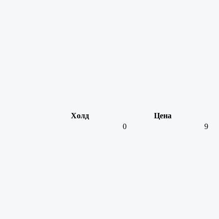
Холд
Цена
0
9