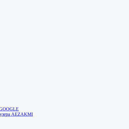
и GOOGLE
раузера AEZAKMI