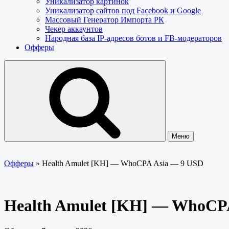
Уникализатор картинок
Уникализатор сайтов под Facebook и Google
Массовый Генератор Импорта РК
Чекер аккаунтов
Народная база IP-адресов ботов и FB-модераторов
Офферы
Меню
Офферы
»
Health Amulet [KH] — WhoCPA Asia — 9 USD
Health Amulet [KH] — WhoCP