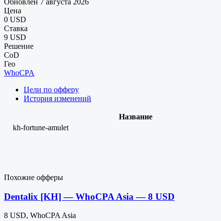
Обновлен 7 августа 2026
Цена
0 USD
Ставка
9 USD
Решение
CoD
Гео
WhoCPA
Цели по офферу
История изменений
Название
kh-fortune-amulet
Похожие офферы
Dentalix [KH] — WhoCPA Asia — 8 USD
8 USD, WhoCPA Asia