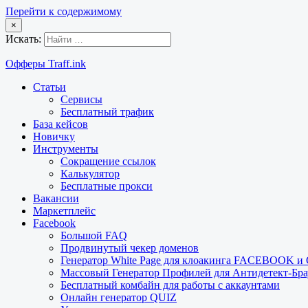
Перейти к содержимому
×
Искать:
Офферы Traff.ink
Статьи
Сервисы
Бесплатный трафик
База кейсов
Новичку
Инструменты
Сокращение ссылок
Калькулятор
Бесплатные прокси
Вакансии
Маркетплейс
Facebook
Большой FAQ
Продвинутый чекер доменов
Генератор White Page для клоакинга FACEBOOK 
Массовый Генератор Профилей для Антидетект-Б
Бесплатный комбайн для работы с аккаунтами
Онлайн генератор QUIZ