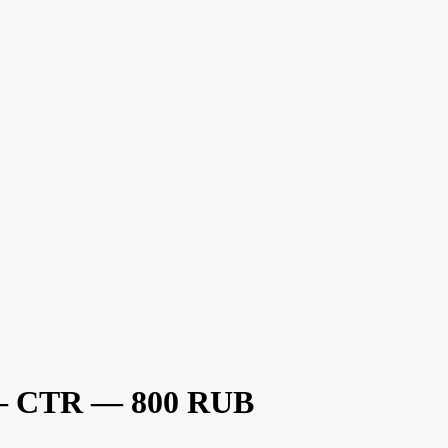
 — CTR — 800 RUB