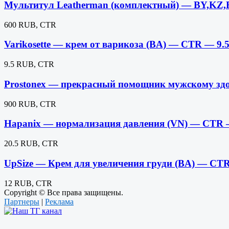
Мультитул Leatherman (комплектный) — BY,KZ
600 RUB, CTR
Varikosette — крем от варикоза (BA) — CTR — 9.
9.5 RUB, CTR
Prostonex — прекрасный помощник мужскому зд
900 RUB, CTR
Hapanix — нормализация давления (VN) — CTR 
20.5 RUB, CTR
UpSize — Крем для увеличения груди (BA) — CT
12 RUB, CTR
Copyright © Все права защищены.
Партнеры
|
Реклама