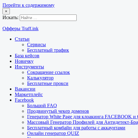
Перейти к содержимому
×
Искать:
Офферы Traff.ink
Статьи
Сервисы
Бесплатный трафик
База кейсов
Новичку
Инструменты
Сокращение ссылок
Калькулятор
Бесплатные прокси
Вакансии
Маркетплейс
Facebook
Большой FAQ
Продвинутый чекер доменов
Генератор White Page для клоакинга FACEBOOK 
Массовый Генератор Профилей для Антидетект-Б
Бесплатный комбайн для работы с аккаунтами
Онлайн генератор QUIZ