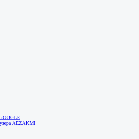
и GOOGLE
раузера AEZAKMI