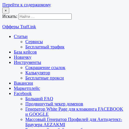
Перейти к содержимому
×
Искать:
Офферы Traff.ink
Статьи
Сервисы
Бесплатный трафик
База кейсов
Новичку
Инструменты
Сокращение ссылок
Калькулятор
Бесплатные прокси
Вакансии
Маркетплейс
Facebook
Большой FAQ
Продвинутый чекер доменов
Генератор White Page для клоакинга FACEBOOK
и GOOGLE
Массовый Генератор Профилей для Антидетект-
Браузера AEZAKMI