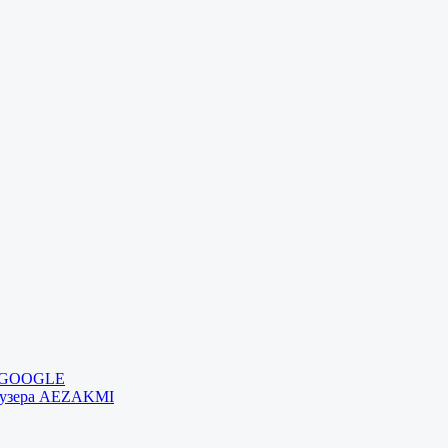
и GOOGLE
раузера AEZAKMI