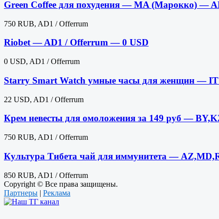
Green Coffee для похудения — MA (Марокко) — A
750 RUB, AD1 / Offerrum
Riobet — AD1 / Offerrum — 0 USD
0 USD, AD1 / Offerrum
Starry Smart Watch умные часы для женщин — IT
22 USD, AD1 / Offerrum
Крем невесты для омоложения за 149 руб — BY,
750 RUB, AD1 / Offerrum
Культура Тибета чай для иммунитета — AZ,MD,
850 RUB, AD1 / Offerrum
Copyright © Все права защищены.
Партнеры
|
Реклама