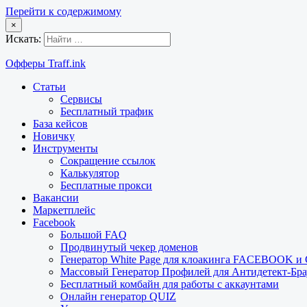
Перейти к содержимому
×
Искать:
Офферы Traff.ink
Статьи
Сервисы
Бесплатный трафик
База кейсов
Новичку
Инструменты
Сокращение ссылок
Калькулятор
Бесплатные прокси
Вакансии
Маркетплейс
Facebook
Большой FAQ
Продвинутый чекер доменов
Генератор White Page для клоакинга FACEBOOK 
Массовый Генератор Профилей для Антидетект-Б
Бесплатный комбайн для работы с аккаунтами
Онлайн генератор QUIZ