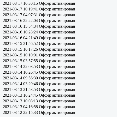
2021-03-17 16:30:15
Оффер активирован
2021-03-17 10:19:41
Оффер активирован
2021-03-17 04:07:31
Оффер активирован
2021-03-16 22:22:04
Оффер активирован
2021-03-16 15:54:34
Оффер активирован
2021-03-16 10:28:24
Оффер активирован
2021-03-16 04:21:49
Оффер активирован
2021-03-15 21:56:52
Оффер активирован
2021-03-15 16:17:26
Оффер активирован
2021-03-15 10:10:01
Оффер активирован
2021-03-15 03:57:55
Оффер активирован
2021-03-14 22:03:53
Оффер активирован
2021-03-14 16:26:45
Оффер активирован
2021-03-14 09:56:30
Оффер активирован
2021-03-14 03:20:46
Оффер активирован
2021-03-13 21:53:53
Оффер активирован
2021-03-13 16:24:45
Оффер активирован
2021-03-13 10:08:13
Оффер активирован
2021-03-13 04:16:58
Оффер активирован
2021-03-12 22:15:33
Оффер активирован