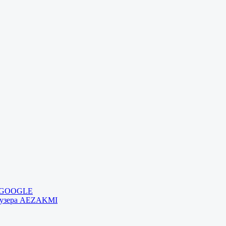
и GOOGLE
раузера AEZAKMI