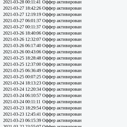
2021-03-28 00:11:41
Оффер активирован
2021-03-27 18:42:26
Оффер активирован
2021-03-27 12:19:19
Оффер активирован
2021-03-27 06:01:37
Оффер активирован
2021-03-27 00:11:37
Оффер активирован
2021-03-26 18:40:06
Оффер активирован
2021-03-26 12:32:07
Оффер активирован
2021-03-26 06:17:40
Оффер активирован
2021-03-26 00:43:06
Оффер активирован
2021-03-25 18:28:48
Оффер активирован
2021-03-25 12:37:00
Оффер активирован
2021-03-25 06:36:49
Оффер активирован
2021-03-25 00:07:25
Оффер активирован
2021-03-24 18:13:23
Оффер активирован
2021-03-24 12:20:34
Оффер активирован
2021-03-24 06:10:57
Оффер активирован
2021-03-24 00:11:11
Оффер активирован
2021-03-23 18:29:54
Оффер активирован
2021-03-23 12:45:41
Оффер активирован
2021-03-23 06:15:39
Оффер активирован
2021-03-22 23:55:07
Оффер активирован