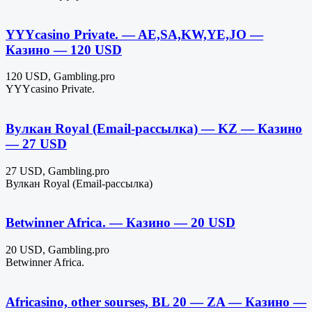
YYYcasino Private. — AE,SA,KW,YE,JO —
Казино — 120 USD
120 USD, Gambling.pro
YYYcasino Private.
Вулкан Royal (Email-рассылка) — KZ — Казино
— 27 USD
27 USD, Gambling.pro
Вулкан Royal (Email-рассылка)
Betwinner Africa. — Казино — 20 USD
20 USD, Gambling.pro
Betwinner Africa.
Africasino, other sourses, BL 20 — ZA — Казино —